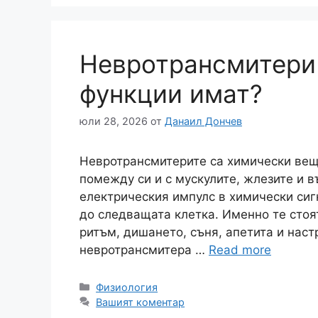
Невротрансмитери 
функции имат?
юли 28, 2026
от
Данаил Дончев
Невротрансмитерите са химически веще
помежду си и с мускулите, жлезите и 
електрическия импулс в химически сиг
до следващата клетка. Именно те стоя
ритъм, дишането, съня, апетита и нас
невротрансмитера …
Read more
Категории
Физиология
Вашият коментар