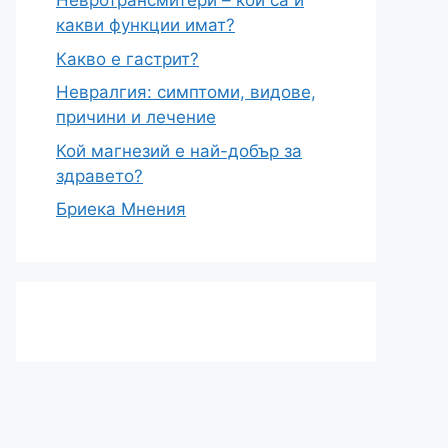
Невротрансмитери – кои са и
какви функции имат?
Какво е гастрит?
Невралгия: симптоми, видове,
причини и лечение
Кой магнезий е най-добър за
здравето?
Бриека Мнения