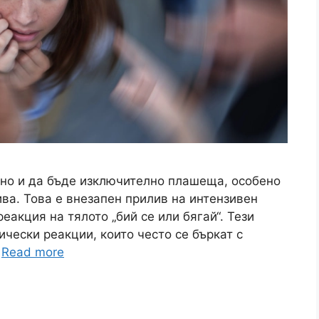
пно и да бъде изключително плашеща, особено
ива. Това е внезапен прилив на интензивен
еакция на тялото „бий се или бягай“. Тези
чески реакции, които често се бъркат с
…
Read more