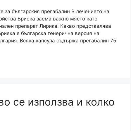
те за българския прегабалин В лечението на
ойства Бриека заема важно място като
нален препарат Лирика. Какво представлява
Бриека е българска генерична версия на
лгария. Всяка капсула съдържа прегабалин 75
во се използва и колко