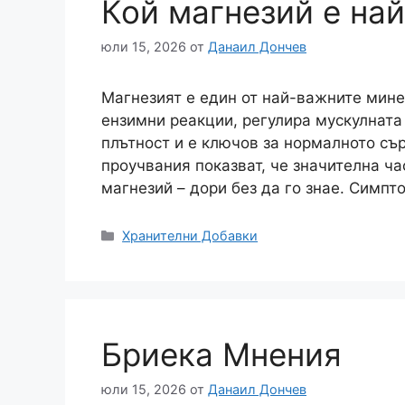
Кой магнезий е на
юли 15, 2026
от
Данаил Дончев
Магнезият е един от най-важните мине
ензимни реакции, регулира мускулната
плътност и е ключов за нормалното съ
проучвания показват, че значителна ча
магнезий – дори без да го знае. Симп
Категории
Хранителни Добавки
Бриека Мнения
юли 15, 2026
от
Данаил Дончев