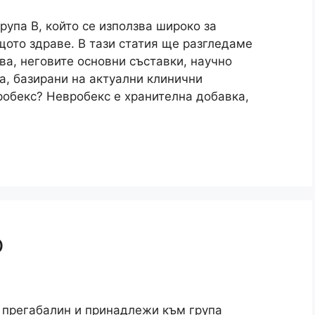
рупа B, който се използва широко за
ото здраве. В тази статия ще разгледаме
ва, неговите основни съставки, научно
а, базирани на актуални клинични
обекс? Невробекс е хранителна добавка,
р
прегабалин и принадлежи към група