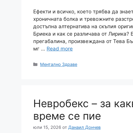
Ефекти и всичко, което трябва да знае
хроничната болка и тревожните разстр
достъпна алтернатива на скъпия ориги
Бриека и как се различава от Лирика? 
прегабалина, произвеждана от Тева Бъ
мг …
Read more
Категории
Ментално Здраве
Невробекс – за как
време се пие
юли 15, 2026
от
Данаил Дончев