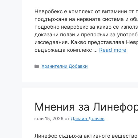
Невробекс е комплекс от витамини от г
поддържане на нервната система и общ
подробно невробекс за какво се използ
доказани ползи и препоръки за употреб
изследвания. Какво представлява Невр
съдържаща комплекс …
Read more
Категории
Хранителни Добавки
Мнения за Линефо
юли 15, 2026
от
Данаил Дончев
Линефор съдържа активното вещество 