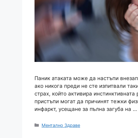
Паник атаката може да настъпи внеза
ако никога преди не сте изпитвали так
страх, който активира инстинктивната р
пристъпи могат да причинят тежки физи
инфаркт, усещане за пълна загуба на 
Категории
Ментално Здраве