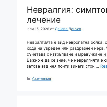
Невралгия: симпто
лечение
юли 15, 2026
от
Данаил Дончев
Невралгията е вид невропатна болка: с
хода на увреден или раздразнен нерв. 
съчетава с изтръпване и мравучкане и
Важно е да се знае, че невралгията е 
затова зад нея почти винаги стои …
Re
Категории
Състояния