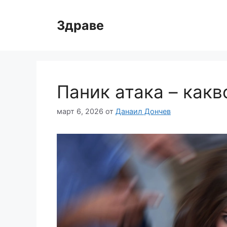
Към
съдържанието
Здраве
Паник атака – как
март 6, 2026
от
Данаил Дончев