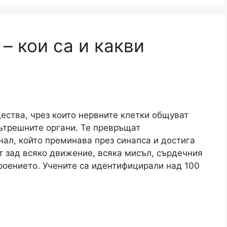
– кои са и какви
ства, чрез които нервните клетки общуват
вътрешните органи. Те превръщат
нал, който преминава през синапса и достига
т зад всяко движение, всяка мисъл, сърдечния
троението. Учените са идентифицирали над 100