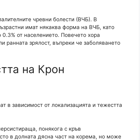
палителните чревни болести (ВЧБ). В
ъзрастни имат някаква форма на ВЧБ, като
о 0.3% от населението. Повечето хора
ли ранната зрялост, въпреки че заболяването
тта на Крон
ат в зависимост от локализацията и тежестта
персистираща, понякога с кръв
сто в долната дясна част на корема, но може