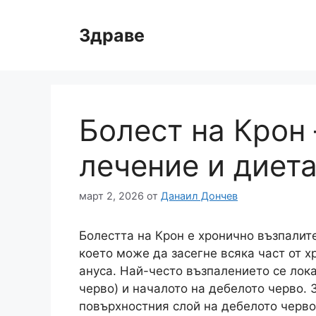
Към
съдържанието
Здраве
Болест на Крон
лечение и диет
март 2, 2026
от
Данаил Дончев
Болестта на Крон е хронично възпалит
което може да засегне всяка част от х
ануса. Най-често възпалението се лока
черво) и началото на дебелото черво. З
повърхностния слой на дебелото черво