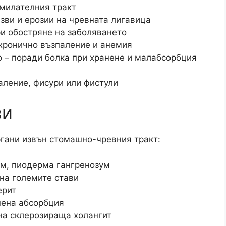
смилателния тракт
зви и ерозии на чревната лигавица
и обостряне на заболяването
 хронично възпаление и анемия
о – поради болка при хранене и малабсорбция
аление, фисури или фистули
ви
ргани извън стомашно-чревния тракт:​
м, пиодерма гангренозум
 на големите стави
ерит
шена абсорбция
на склерозираща холангит