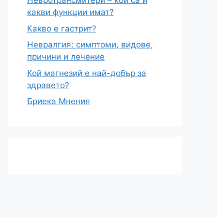
Невротрансмитери – кои са и
какви функции имат?
Какво е гастрит?
Невралгия: симптоми, видове,
причини и лечение
Кой магнезий е най-добър за
здравето?
Бриека Мнения