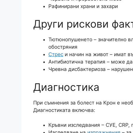
Рафинирани храни и захари
Други рискови фак
Тютюнопушенето – значително вл
обостряния​
Стрес
и начин на живот – имат в
Антибиотична терапия – може да
Чревна дисбактериоза – нарушен
Диагностика
При съмнения за болест на Крон е необ
Диагностиката включва:​
Кръвни изследвания – СУЕ, CRP, 
Изследване на
изпражнения
– за