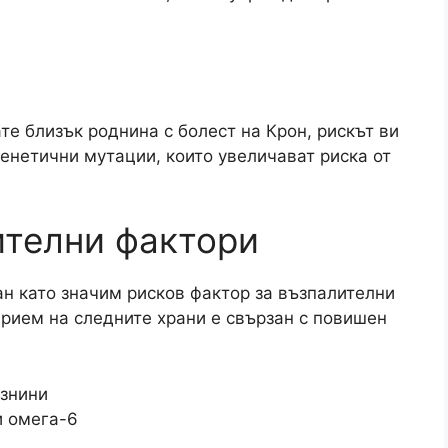
те близък роднина с болест на Крон, рискът ви
генетични мутации, които увеличават риска от
ителни фактори
н като значим рисков фактор за възпалителни
прием на следните храни е свързан с повишен
азнини
и омега-6