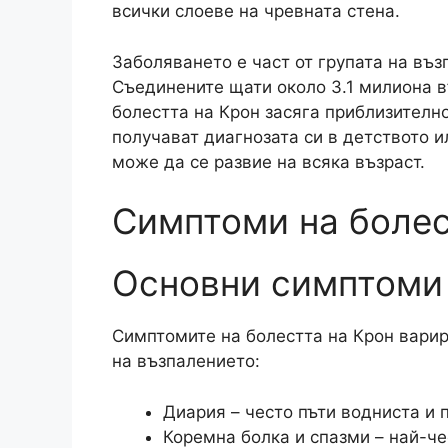
всички слоеве на чревната стена.​
Заболяването е част от групата на въз
Съединените щати около 3.1 милиона в
болестта на Крон засяга приблизителн
получават диагнозата си в детството и
може да се развие на всяка възраст.​
Симптоми на болес
Основни симптоми
Симптомите на болестта на Крон варир
на възпалението:​
Диария – често пъти водниста и 
Коремна болка и спазми – най-че