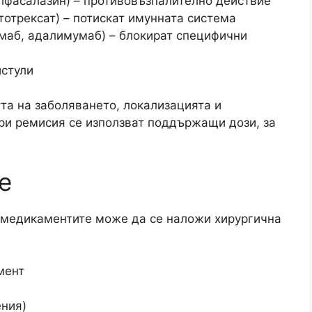
лфасалазин) – противовъзпалително действие
отрексат) – потискат имунната система
маб, адалимумаб) – блокират специфични
истули
тта на заболяването, локализацията и
ри ремисия се използват поддържащи дози, за
е
т медикаментите може да се наложи хирургична
мент
ения)