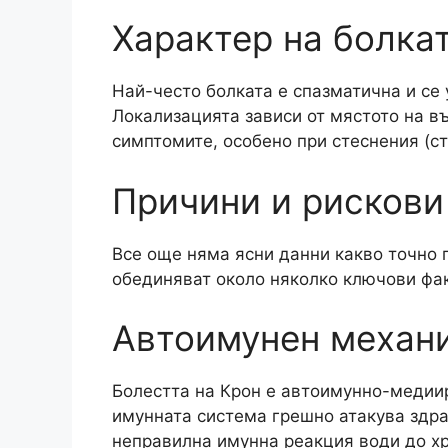
Характер на болка
Най-често болката е спазматична и се 
Локализацията зависи от мястото на в
симптомите, особено при стеснения (стр
Причини и рискови
Все още няма ясни данни какво точно 
обединяват около няколко ключови фак
Автоимунен механ
Болестта на Крон е автоимунно-медиир
имунната система грешно атакува здра
неправилна имунна реакция води до х