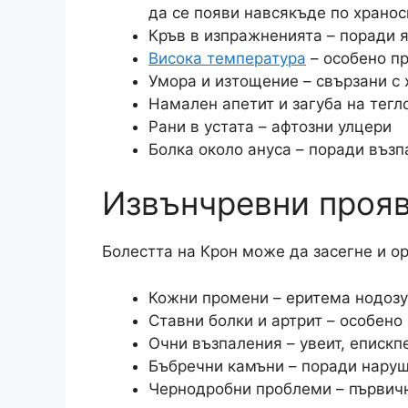
да се появи навсякъде по храно
Кръв в изпражненията – поради я
Висока температура
– особено пр
Умора и изтощение – свързани с
Намален апетит и загуба на тегл
Рани в устата – афтозни улцери
Болка около ануса – поради възп
Извънчревни проя
Болестта на Крон може да засегне и о
Кожни промени – еритема нодозу
Ставни болки и артрит – особено
Очни възпаления – увеит, епискп
Бъбречни камъни – поради нару
Чернодробни проблеми – първич