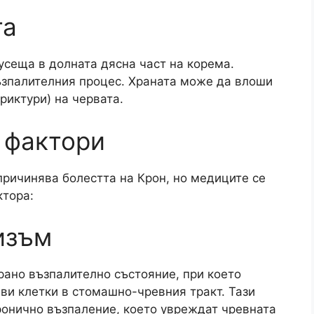
та
усеща в долната дясна част на корема.
ъзпалителния процес. Храната може да влоши
иктури) на червата.​
 фактори
причинява болестта на Крон, но медиците се
тора:​
изъм
ано възпалително състояние, при което
ви клетки в стомашно-чревния тракт. Тази
ронично възпаление, което увреждат чревната