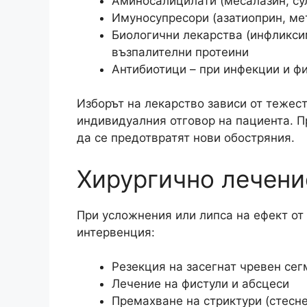
Аминосалицилати (месалазин, су
Имуносупресори (азатиоприн, мет
Биологични лекарства (инфликси
възпалителни протеини
Антибиотици – при инфекции и ф
Изборът на лекарство зависи от тежес
индивидуалния отговор на пациента. П
да се предотвратят нови обостряния.​
Хирургично лечени
При усложнения или липса на ефект о
интервенция:​
Резекция на засегнат чревен сег
Лечение на фистули и абсцеси
Премахване на стриктури (стесн