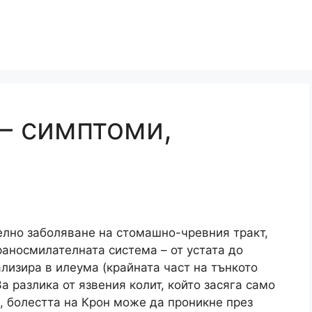
 – симптоми,
а
елно заболяване на стомашно-чревния тракт,
раносмилателната система – от устата до
лизира в илеума (крайната част на тънкото
а разлика от язвения колит, който засяга само
, болестта на Крон може да проникне през