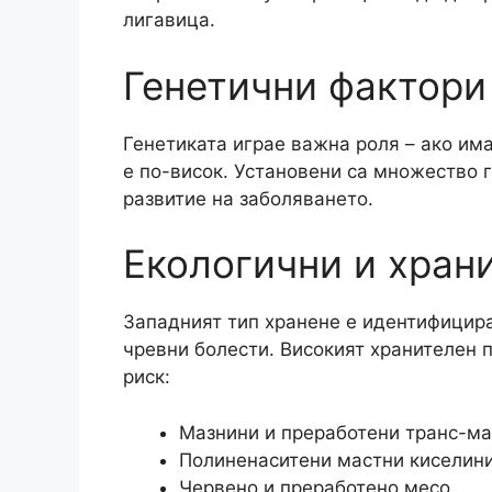
лигавица.​
Генетични фактори
Генетиката играе важна роля – ако има
е по-висок. Установени са множество 
развитие на заболяването.​
Екологични и хран
Западният тип хранене е идентифицира
чревни болести. Високият хранителен 
риск:​
Мазнини и преработени транс-м
Полиненаситени мастни киселин
Червено и преработено месо