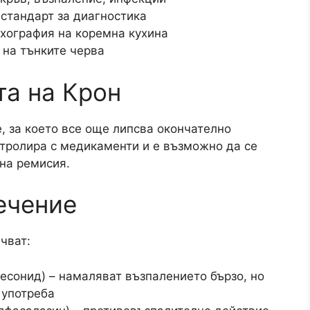
 стандарт за диагностика
ехография на коремна кухина
 на тънките черва
та на Крон
, за което все още липсва окончателно
тролира с медикаменти и е възможно да се
на ремисия.​
ечение
ват:​
есонид) – намаляват възпалението бързо, но
 употреба