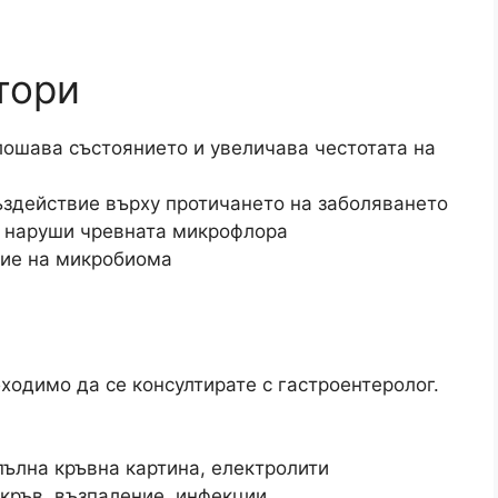
тори
ошава състоянието и увеличава честотата на
ъздействие върху протичането на заболяването​
 наруши чревната микрофлора​
ие на микробиома​
ходимо да се консултирате с гастроентеролог.
пълна кръвна картина, електролити
 кръв, възпаление, инфекции