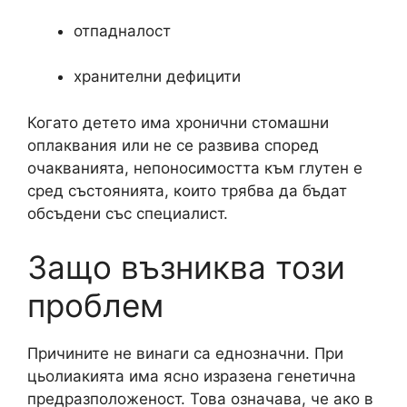
отпадналост
хранителни дефицити
Когато детето има хронични стомашни
оплаквания или не се развива според
очакванията, непоносимостта към глутен е
сред състоянията, които трябва да бъдат
обсъдени със специалист.
Защо възниква този
проблем
Причините не винаги са еднозначни. При
цьолиакията има ясно изразена генетична
предразположеност. Това означава, че ако в