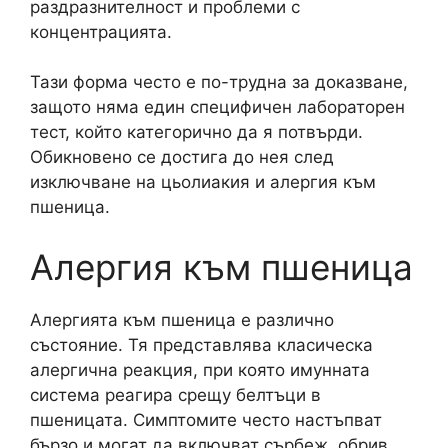
раздразнителност и проблеми с
концентрацията.
Тази форма често е по-трудна за доказване,
защото няма един специфичен лабораторен
тест, който категорично да я потвърди.
Обикновено се достига до нея след
изключване на цьолиакия и алергия към
пшеница.
Алергия към пшеница
Алергията към пшеница е различно
състояние. Тя представлява класическа
алергична реакция, при която имунната
система реагира срещу белтъци в
пшеницата. Симптомите често настъпват
бързо и могат да включват сърбеж, обрив,