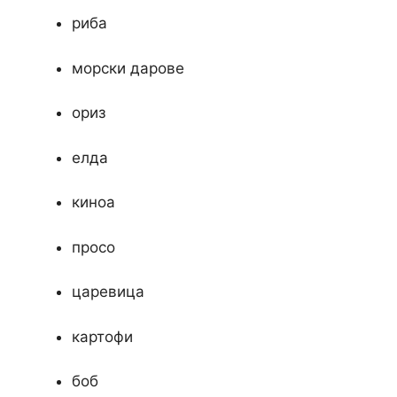
риба
морски дарове
ориз
елда
киноа
просо
царевица
картофи
боб