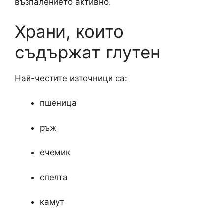
възпалението активно.
Храни, които
съдържат глутен
Най-честите източници са:
пшеница
ръж
ечемик
спелта
камут