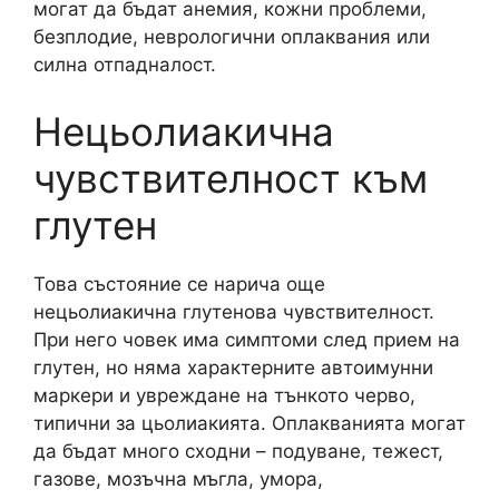
могат да бъдат анемия, кожни проблеми,
безплодие, неврологични оплаквания или
силна отпадналост.
Нецьолиакична
чувствителност към
глутен
Това състояние се нарича още
нецьолиакична глутенова чувствителност.
При него човек има симптоми след прием на
глутен, но няма характерните автоимунни
маркери и увреждане на тънкото черво,
типични за цьолиакията. Оплакванията могат
да бъдат много сходни – подуване, тежест,
газове, мозъчна мъгла, умора,