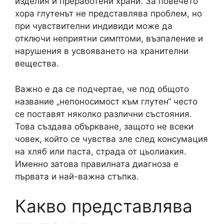
изделия и преработени храни. За повечето
хора глутенът не представлява проблем, но
при чувствителни индивиди може да
отключи неприятни симптоми, възпаление и
нарушения в усвояването на хранителни
вещества.
Важно е да се подчертае, че под общото
название „непоносимост към глутен“ често
се поставят няколко различни състояния.
Това създава объркване, защото не всеки
човек, който се чувства зле след консумация
на хляб или паста, страда от цьолиакия.
Именно затова правилната диагноза е
първата и най-важна стъпка.
Какво представлява