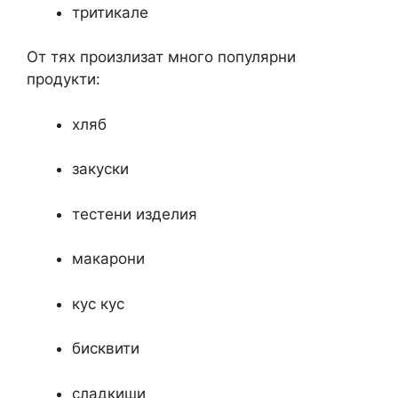
тритикале
От тях произлизат много популярни
продукти:
хляб
закуски
тестени изделия
макарони
кус кус
бисквити
сладкиши