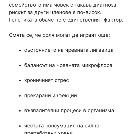
семейството има човек с такава диагноза,
рискът за други членове е по-висок.
Генетиката обаче не е единственият фактор.
Смята се, че роля могат да играят още:
състоянието на чревната лигавица
балансът на чревната микрофлора
хроничният стрес
прекарани инфекции
възпалителни процеси в организма
честата консумация на силно
преработени храни