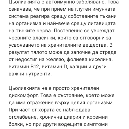
Цьолиакията е автоимунно заболяване. Това
означава, че при прием на глутен имунната
система реагира срещу собствените тъкани
на организма и най-вече срещу лигавицата
на тънките черва. Постепенно се увреждат
чревните власинки, които са отговорни за
усвояването на хранителните вещества. В
резултат тялото може да започне да страда
от недостиг на желязо, фолиева киселина,
витамин B12, витамин D, калций и други
важни нутриенти.
Цьолиакията не е просто хранителен
дискомфорт. Това е състояние, което може
да има отражение върху целия организъм.
При част от хората се наблюдава
отслабване, хронична диария и коремни
болки, но при други водещите симптоми