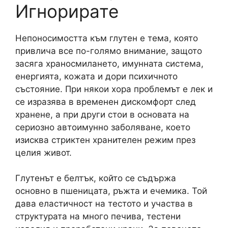
Игнорирате
Непоносимостта към глутен е тема, която
привлича все по-голямо внимание, защото
засяга храносмилането, имунната система,
енергията, кожата и дори психичното
състояние. При някои хора проблемът е лек и
се изразява в временен дискомфорт след
хранене, а при други стои в основата на
сериозно автоимунно заболяване, което
изисква стриктен хранителен режим през
целия живот.
Глутенът е белтък, който се съдържа
основно в пшеницата, ръжта и ечемика. Той
дава еластичност на тестото и участва в
структурата на много печива, тестени