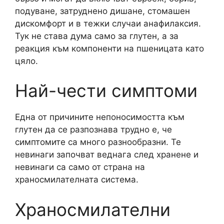
подуване, затруднено дишане, стомашен
дискомфорт и в тежки случаи анафилаксия.
Тук не става дума само за глутен, а за
реакция към компоненти на пшеницата като
цяло.
Най-чести симптоми
Една от причините непоносимостта към
глутен да се разпознава трудно е, че
симптомите са много разнообразни. Те
невинаги започват веднага след хранене и
невинаги са само от страна на
храносмилателната система.
Храносмилателни