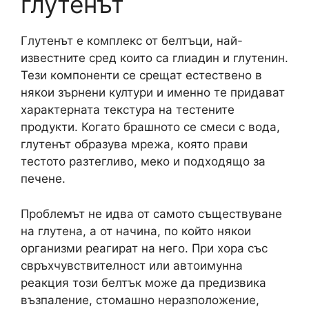
глутенът
Глутенът е комплекс от белтъци, най-
известните сред които са глиадин и глутенин.
Тези компоненти се срещат естествено в
някои зърнени култури и именно те придават
характерната текстура на тестените
продукти. Когато брашното се смеси с вода,
глутенът образува мрежа, която прави
тестото разтегливо, меко и подходящо за
печене.
Проблемът не идва от самото съществуване
на глутена, а от начина, по който някои
организми реагират на него. При хора със
свръхчувствителност или автоимунна
реакция този белтък може да предизвика
възпаление, стомашно неразположение,