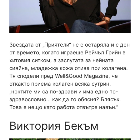
Звездата от „Приятели“ не е остаряла и с ден
от времето, когато играеше Рейчъл Грийн в
хитовия ситком, а заслугата за нейната
сияйна, младежка кожа отива при колагена.
Тя сподели пред Well&Good Magazine, че
откакто приема колаген всяка сутрин,
„ноктите ми са по-здрави и има едно по-
здравословно… как да го обясня? Блясък.
Това е нещо като работа отвътре навън.”
Виктория Бекъм