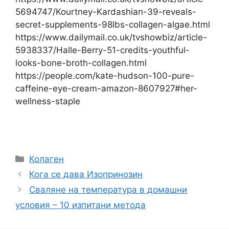
5694747/Kourtney-Kardashian-39-reveals-
secret-supplements-98lbs-collagen-algae.html
https://www.dailymail.co.uk/tvshowbiz/article-
5938337/Halle-Berry-51-credits-youthful-
looks-bone-broth-collagen.html
https://people.com/kate-hudson-100-pure-
caffeine-eye-cream-amazon-8607927#her-
wellness-staple
Категории
Колаген
Кога се дава Изопринозин
Сваляне на температура в домашни
условия – 10 изпитани метода