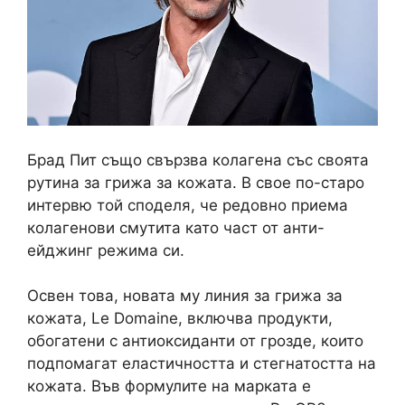
Брад Пит също свързва колагена със своята
рутина за грижа за кожата. В свое по-старо
интервю той споделя, че редовно приема
колагенови смутита като част от анти-
ейджинг режима си.
Освен това, новата му линия за грижа за
кожата, Le Domaine, включва продукти,
обогатени с антиоксиданти от грозде, които
подпомагат еластичността и стегнатостта на
кожата. Във формулите на марката е