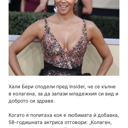
Хали Бери сподели пред Insider, че се кълне
в колагена, за да запази младежкия си вид и
доброто си здраве.
Когато я попитаха коя е любимата ѝ добавка,
58-годишната актриса отговори: „Колаген,