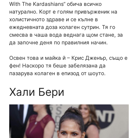
With The Kardashians“ обича всичко
натурално. Kорт е голям привърженик на
холистичното здраве и се кълне в
ежедневната доза колаген сутрин. Тя го
смесва в чаша вода веднага щом стане, за
да започне деня по правилния начин.
Освен това и майка й – Крис Дженър, също е
фен! Наскоро тя беше забелязана да
пазарува колаген в епизод от шоуто.
Хали Бери