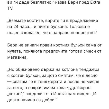
ви ги даде безплатно,“ казва Бери пред Extra
TV.
„Вземате костите, варите ги в продължение
на 24 часа… и пиете бульона. Толкова е
пълен с колаген, че е направо невероятно.“
Бери не винаги прави костния бульон сама от
нулата, понякога предпочита готови смеси от
магазина.
„Но обикновено държа на котлона тенджера
с костен бульон, защото смятам, че е лесно
— слагам го в тенджерата и после не мисля
за него, а накрая имам това чудотворно
„сокче“,“ сподели тя в Инстаграм видео. „И
двата начина са добри.“