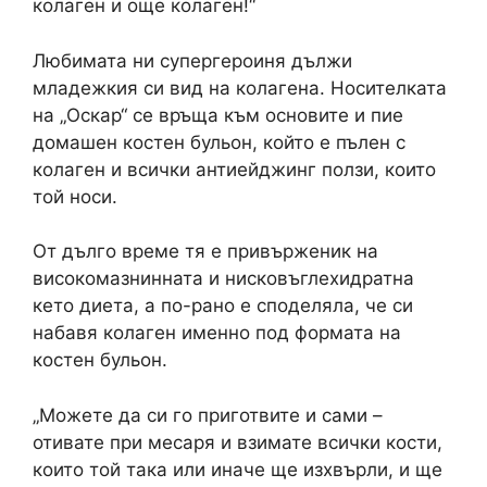
колаген и още колаген!“
Любимата ни супергероиня дължи
младежкия си вид на колагена. Носителката
на „Оскар“ се връща към основите и пие
домашен костен бульон, който е пълен с
колаген и всички антиейджинг ползи, които
той носи.
От дълго време тя е привърженик на
високомазнинната и нисковъглехидратна
кето диета, а по-рано е споделяла, че си
набавя колаген именно под формата на
костен бульон.
„Можете да си го приготвите и сами –
отивате при месаря и взимате всички кости,
които той така или иначе ще изхвърли, и ще