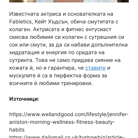
Известната актриса и основателката на
Fabletics, Кейт Хъдсън, обича смутитата с
колаген. Актрисата и фитнес ентусиаст
смесва любимия си колаген с сутрешния си
сок или смути, за да си набави допълнителна
хидратация и енергия по средата на
сутринта. Това не само придава сияние на
кожата ѝ, но и гарантира, че
ставите
и
мускулите ѝ са в перфектна форма за
всичките ѝ любими тренировки.
Източници:
https://www.wellandgood.com/lifestyle/jennifer-
aniston-morning-wellness-fitness-beauty-
habits
https://www.dailymail.co.uk/tvshowbiz/article-