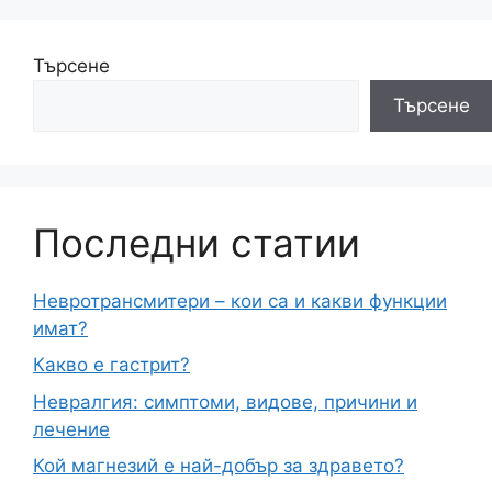
Търсене
Търсене
Последни статии
Невротрансмитери – кои са и какви функции
имат?
Какво е гастрит?
Невралгия: симптоми, видове, причини и
лечение
Кой магнезий е най-добър за здравето?