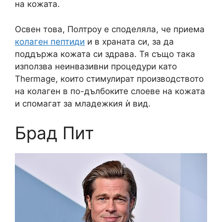
на кожата.
Освен това, Полтроу е споделяла, че приема
колаген пептиди
и в храната си, за да
поддържа кожата си здрава. Тя също така
използва неинвазивни процедури като
Thermage, които стимулират производството
на колаген в по-дълбоките слоеве на кожата
и спомагат за младежкия ѝ вид.
Брад Пит