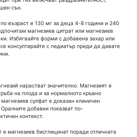
цит при тях включват раздразнителност,
шен сън.
о възраст е 130 мг за деца 4-8 години и 240
редпочитам магнезиев цитрат или магнезиев
вки. Избягвайте форми с добавена захар или
се консултирайте с педиатър преди да давате
ини.
гнезий нарастват значително. Магнезият е
тръба на плода и за нормалното кръвно
 магнезиев сулфат е доказан клиничен
 Оралните добавки показват по-
ктичен контекст.
 е магнезиев бисглицинат поради отличната