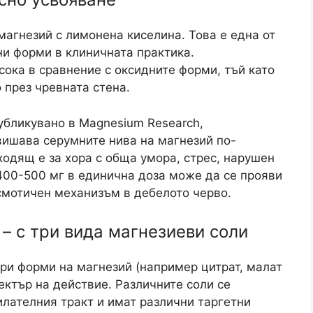
магнезий с лимонена киселина. Това е една от
и форми в клиничната практика.
сока в сравнение с оксидните форми, тъй като
 през чревната стена.
публикувано в Magnesium Research,
вишава серумните нива на магнезий по-
ходящ е за хора с обща умора, стрес, нарушен
 400-500 мг в единична доза може да се прояви
смотичен механизъм в дебелото черво.
– с три вида магнезиеви соли
ри форми на магнезий (например цитрат, малат
ектър на действие. Различните соли се
илателния тракт и имат различни таргетни