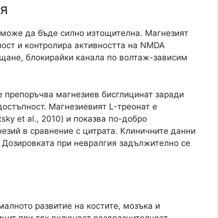
я
– може да бъде силно изтощителна. Магнезият
мост и контролира активността на NMDA
ещане, блокирайки канала по волтаж-зависим
 препоръчва магнезиев бисглицинат заради
достъпност. Магнезиевият L-треонат е
ky et al., 2010) и показва по-добро
езий в сравнение с цитрата. Клиничните данни
. Дозировката при невралгия задължително се
малното развитие на костите, мозъка и