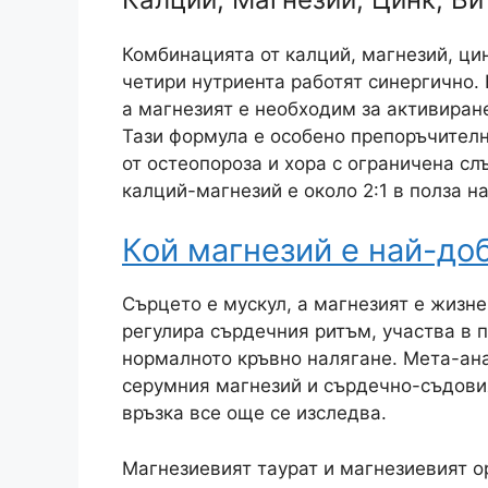
Комбинацията от калций, магнезий, цин
четири нутриента работят синергично.
а магнезият е необходим за активиран
Тази формула е особено препоръчителн
от остеопороза и хора с ограничена с
калций-магнезий е около 2:1 в полза н
Кой магнезий е най-до
Сърцето е мускул, а магнезият е жизн
регулира сърдечния ритъм, участва в 
нормалното кръвно налягане. Мета-ан
серумния магнезий и сърдечно-съдови
връзка все още се изследва.
Магнезиевият таурат и магнезиевият о