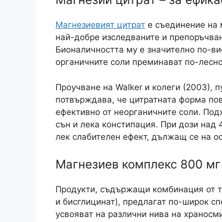
Магнезиевият цитрат
е съединение на 
най-добре изследваните и препоръчван
Бионаличността му е значително по-ви
органичните соли преминават по-лесно
Проучване на Walker и колеги (2003), 
потвърждава, че цитратната форма по
ефективно от неорганичните соли. Под
сън и лека констипация. При дози над
лек слабителен ефект, дължащ се на о
Магнезиев комплекс 800 мг 
Продукти, съдържащи комбинация от т
и бисглицинат), предлагат по-широк сп
усвояват на различни нива на храносм