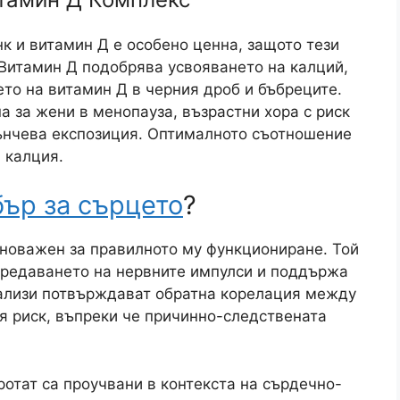
к и витамин Д е особено ценна, защото тези
 Витамин Д подобрява усвояването на калций,
ето на витамин Д в черния дроб и бъбреците.
а за жени в менопауза, възрастни хора с риск
лънчева експозиция. Оптималното съотношение
а калция.
бър за сърцето
?
еноважен за правилното му функциониране. Той
предаването на нервните импулси и поддържа
ализи потвърждават обратна корелация между
я риск, въпреки че причинно-следствената
ротат са проучвани в контекста на сърдечно-