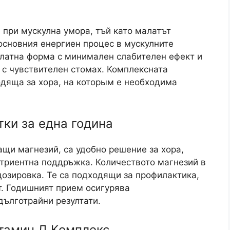
 при мускулна умора, тъй като малатът
 основния енергиен процес в мускулните
елатна форма с минимален слабителен ефект и
 с чувствителен стомах. Комплексната
одяща за хора, на которым е необходима
тки за една година
щи магнезий, са удобно решение за хора,
триентна поддръжка. Количеството магнезий в
дозировка. Те са подходящи за профилактика,
т. Годишният прием осигурява
дълготрайни резултати.
итамин Д Комплекс