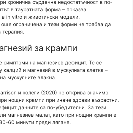
при хронична сърдечна недостатъчност в по-
нтът в тауратната форма – показва
 in vitro и животински модели.
е още ограничена и тези форми не трябва да
 терапия.
агнезий за крампи
е симптоми на магнезиев дефицит. Те се
калций и магнезий в мускулната клетка –
на мускулните влакна.
rrison и колеги (2020) не открива значимо
ри нощни крампи при иначе здрави възрастни.
ефицит данните са по-убедителни. За тези
ли магнезиев малат, като при нощни крампи е
 30-60 минути преди лягане.