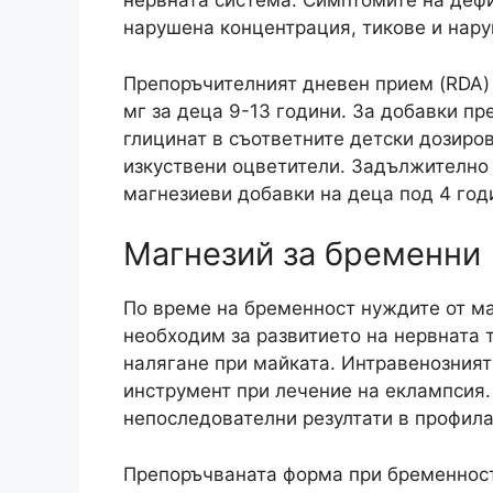
нервната система. Симптомите на дефи
нарушена концентрация, тикове и нару
Препоръчителният дневен прием (RDA) п
мг за деца 9-13 години. За добавки п
глицинат в съответните детски дозиро
изкуствени оцветители. Задължително 
магнезиеви добавки на деца под 4 год
Магнезий за бременни
По време на бременност нуждите от ма
необходим за развитието на нервната 
налягане при майката. Интравенозният
инструмент при лечение на еклампсия.
непоследователни резултати в профила
Препоръчваната форма при бременност