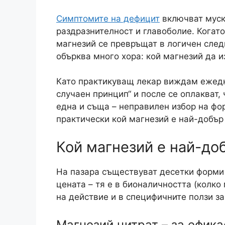
Симптомите на дефицит
включват муск
раздразнителност и главоболие. Когато
магнезий се превръщат в логичен следв
обърква много хора: кой магнезий да и
Като практикуващ лекар виждам ежедн
случаен принцип“ и после се оплакват, 
една и съща – неправилен избор на фор
практически кой магнезий е най-добър
Кой магнезий е най-до
На пазара съществуват десетки форми 
цената – тя е в бионаличността (колко
на действие и в специфичните ползи за
Магнезий цитрат – за ефика