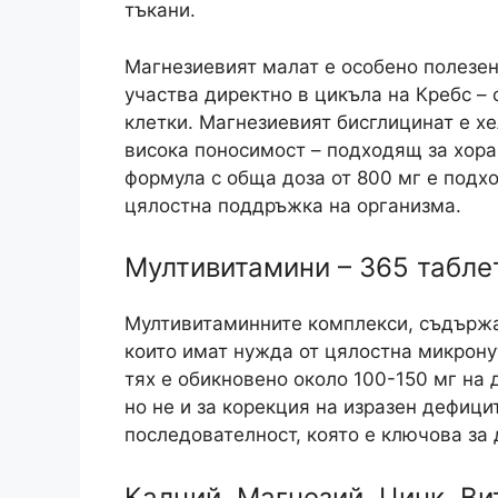
тъкани.
Магнезиевият малат е особено полезен
участва директно в цикъла на Кребс –
клетки. Магнезиевият бисглицинат е х
висока поносимост – подходящ за хора
формула с обща доза от 800 мг е подх
цялостна поддръжка на организма.
Мултивитамини – 365 табле
Мултивитаминните комплекси, съдържа
които имат нужда от цялостна микрону
тях е обикновено около 100-150 мг на 
но не и за корекция на изразен дефици
последователност, която е ключова за 
Калций, Магнезий, Цинк, В