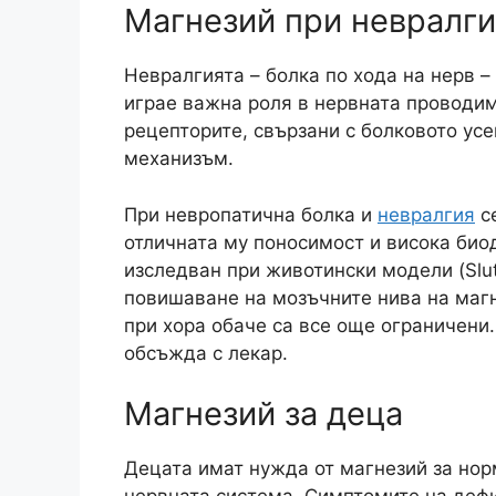
Магнезий при невралги
Невралгията – болка по хода на нерв 
играе важна роля в нервната проводи
рецепторите, свързани с болковото ус
механизъм.
При невропатична болка и
невралгия
се
отличната му поносимост и висока био
изследван при животински модели (Sluts
повишаване на мозъчните нива на магн
при хора обаче са все още ограничени
обсъжда с лекар.
Магнезий за деца
Децата имат нужда от магнезий за нор