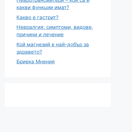
Невротрансмитери – кои са и
какви функции имат?
Какво е гастрит?
Невралгия: симптоми, видове,
причини и лечение
Кой магнезий е най-добър за
здравето?
Бриека Мнения