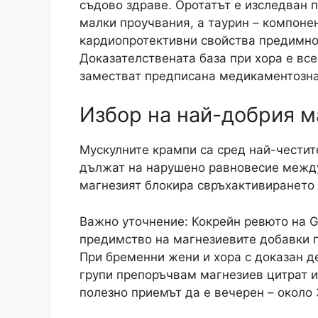
съдово здраве. Оротатът е изследван 
малки проучвания, а таурин – компоне
кардиопротективни свойства предимно в
Доказателствената база при хора е вс
заместват предписана медикаментозна
Избор на най-добрия м
Мускулните крампи са сред най-честит
дължат на нарушено равновесие между 
магнезият блокира свръхактивирането 
Важно уточнение: Кокрейн ревюто на Ga
предимство на магнезиевите добавки п
При бременни жени и хора с доказан д
групи препоръчвам магнезиев цитрат и
полезно приемът да е вечерен – около