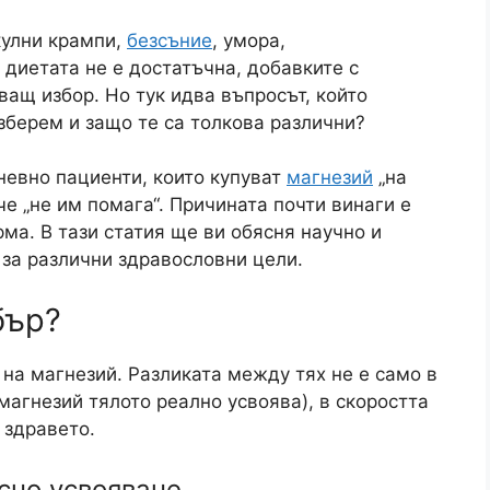
улни крампи,
безсъние
, умора,
 диетата не е достатъчна, добавките с
ащ избор. Но тук идва въпросът, който
зберем и защо те са толкова различни?
евно пациенти, които купуват
магнезий
„на
че „не им помага“. Причината почти винаги е
ма. В тази статия ще ви обясня научно и
 за различни здравословни цели.
бър?
на магнезий. Разликата между тях не е само в
 магнезий тялото реално усвоява), в скоростта
 здравето.
сно усвояване