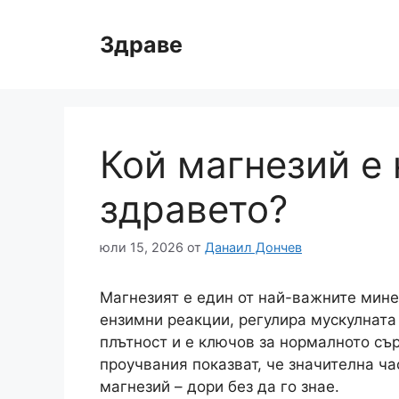
Към
съдържанието
Здраве
Кой магнезий е
здравето?
юли 15, 2026
от
Данаил Дончев
Магнезият е един от най-важните мине
ензимни реакции, регулира мускулната
плътност и е ключов за нормалното съ
проучвания показват, че значителна ча
магнезий – дори без да го знае.