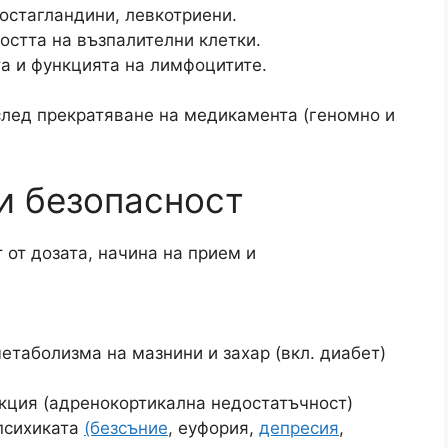
ростагландини, левкотриени.
остта на възпалителни клетки.
та и функцията на лимфоцитите.
след прекратяване на медикамента (геномно и
и безопасност
 от дозата, начина на прием и
етаболизма на мазнини и захар (вкл. диабет)
кция (адренокортикална недостатъчност)
 психиката
(безсъние
, еуфория,
депресия
,