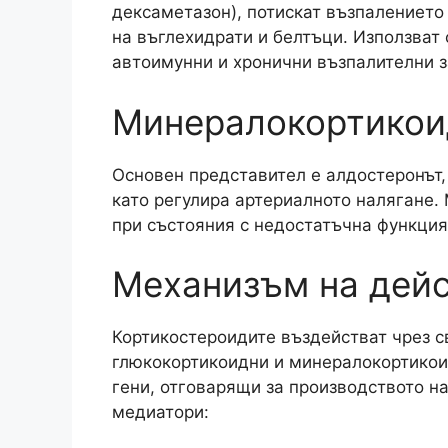
дексаметазон), потискат възпалението
на въглехидрати и белтъци. Използват 
автоимунни и хронични възпалителни 
Минералокортикои
Основен представител е алдостеронът, 
като регулира артериалното налягане.
при състояния с недостатъчна функция
Механизъм на дей
Кортикостероидите въздействат чрез с
глюкокортикоидни и минералокортикоид
гени, отговарящи за производството н
медиатори: