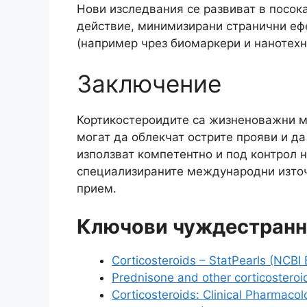
Нови изследвания се развиват в посок
действие, минимизирани странични еф
(например чрез биомаркери и нанотехн
Заключение
Кортикостероидите са жизненоважни м
могат да облекчат острите прояви и да
използват компетентно и под контрол н
специализираните международни източн
прием.
Ключови чуждестранн
Corticosteroids – StatPearls (NCBI 
Prednisone and other corticosteroi
Corticosteroids: Clinical Pharmacol