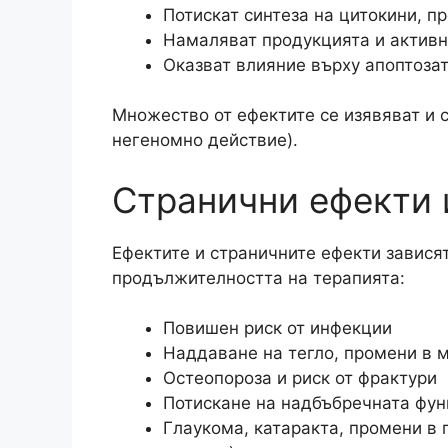
Потискат синтеза на цитокини, п
Намаляват продукцията и активн
Оказват влияние върху апоптоза
Множество от ефектите се изявяват и 
негеномно действие).
Странични ефекти 
Ефектите и страничните ефекти зависят
продължителността на терапията:
Повишен риск от инфекции
Наддаване на тегло, промени в м
Остеопороза и риск от фрактури
Потискане на надбъбречната фун
Глаукома, катаракта, промени в