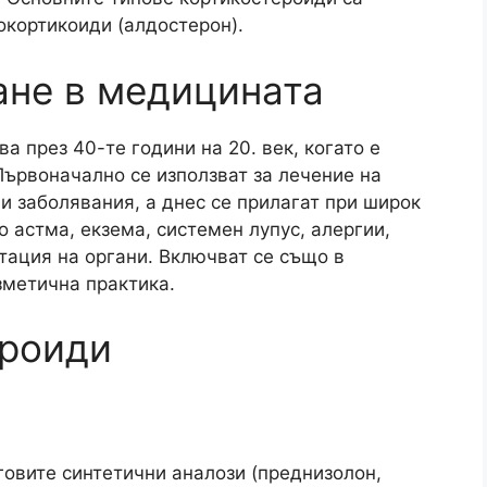
окортикоиди (алдостерон).
ане в медицината
а през 40-те години на 20. век, когато е
Първоначално се използват за лечение на
и заболявания, а днес се прилагат при широк
 астма, екзема, системен лупус, алергии,
тация на органи. Включват се също в
зметична практика.
ероиди
говите синтетични аналози (преднизолон,