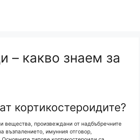
и – какво знаем за
ат кортикостероидите?
ни вещества, произвеждани от надбъбречните
на възпалението, имунния отговор,
. Основните типове кортикостероиди са