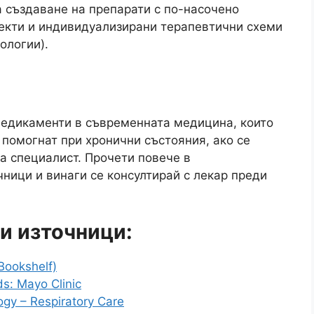
а създаване на препарати с по-насочено
екти и индивидуализирани терапевтични схеми
ологии).
едикаменти в съвременната медицина, които
 помогнат при хронични състояния, ако се
а специалист. Прочети повече в
ици и винаги се консултирай с лекар преди
и източници:
Bookshelf)
ds: Mayo Clinic
ogy – Respiratory Care