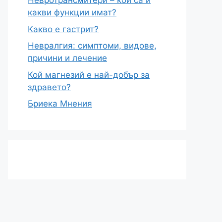
Невротрансмитери – кои са и
какви функции имат?
Какво е гастрит?
Невралгия: симптоми, видове,
причини и лечение
Кой магнезий е най-добър за
здравето?
Бриека Мнения