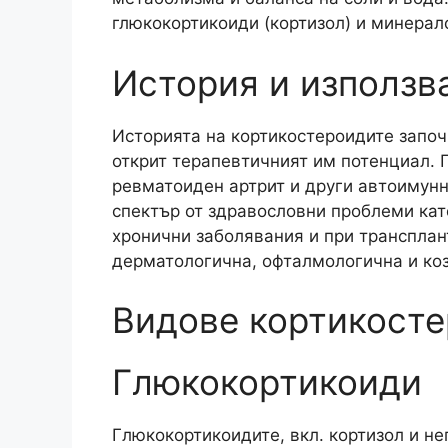
глюкокортикоиди (кортизол) и минерал
История и използв
Историята на кортикостероидите започв
открит терапевтичният им потенциал. 
ревматоиден артрит и други автоимунн
спектър от здравословни проблеми като
хронични заболявания и при трансплан
дерматологична, офталмологична и ко
Видове кортикост
Глюкокортикоиди
Глюкокортикоидите, вкл. кортизол и не