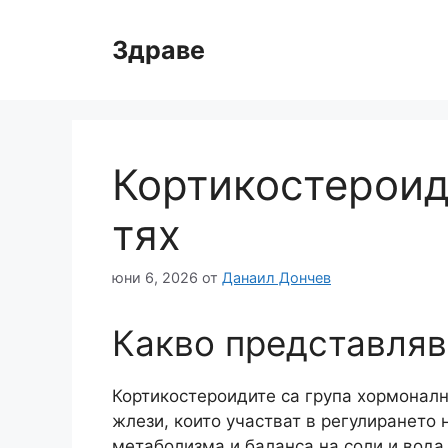
Към
съдържанието
Здраве
Кортикостероид
тях
юни 6, 2026
от
Данаил Дончев
Какво представляв
Кортикостероидите са група хормонал
жлези, които участват в регулирането 
метаболизма и баланса на соли и вода