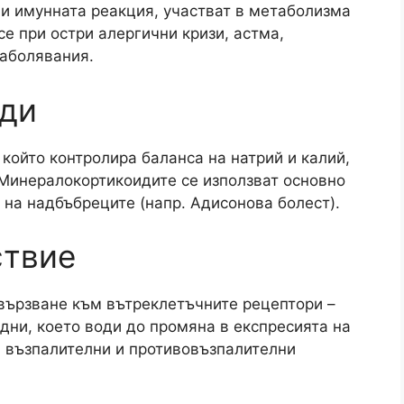
 и имунната реакция, участват в метаболизма
се при остри алергични кризи, астма,
заболявания.
ди
който контролира баланса на натрий и калий,
 Минералокортикоидите се използват основно
 на надбъбреците (напр. Адисонова болест).
ствие
вързване към вътреклетъчните рецептори –
ни, което води до промяна в експресията на
а възпалителни и противовъзпалителни