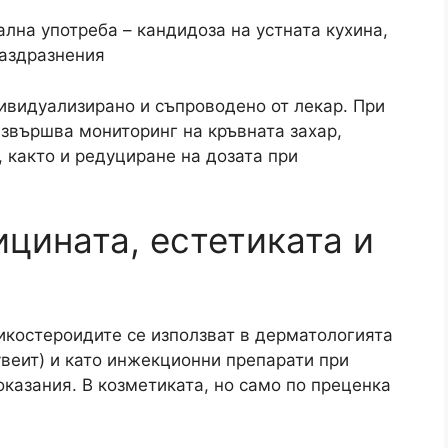
лна употреба – кандидоза на устната кухина,
раздразнения
ивидуализирано и съпроводено от лекар. При
звършва мониторинг на кръвната захар,
, както и редуциране на дозата при
цината, естетиката и
икостероидите се използват в дерматологията
увеит) и като инжекционни препарати при
казания. В козметиката, но само по преценка