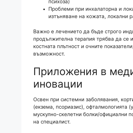
психоза)
Проблеми при инхалаторна и лока
изтъняване на кожата, локални 
Важно е лечението да бъде строго инд
продължителна терапия трябва да се и
костната плътност и очните показатели
възможност.
Приложения в меди
иновации
Освен при системни заболявания, корт
(екзема, псориазис), офталмологията (
мускулно-скелетни болки/официални по
на специалист.