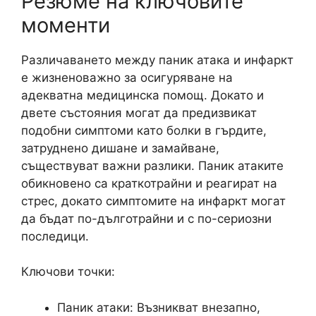
Резюме на ключовите
моменти
Различаването между паник атака и инфаркт
е жизненоважно за осигуряване на
адекватна медицинска помощ. Докато и
двете състояния могат да предизвикат
подобни симптоми като болки в гърдите,
затруднено дишане и замайване,
съществуват важни разлики. Паник атаките
обикновено са краткотрайни и реагират на
стрес, докато симптомите на инфаркт могат
да бъдат по-дълготрайни и с по-сериозни
последици.
Ключови точки:
Паник атаки: Възникват внезапно,