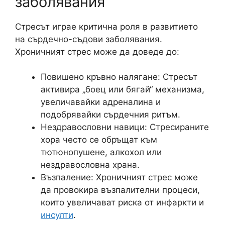
заболявания
Стресът играе критична роля в развитието
на сърдечно-съдови заболявания.
Хроничният стрес може да доведе до:
Повишено кръвно налягане: Стресът
активира „боец или бягай“ механизма,
увеличавайки адреналина и
подобрявайки сърдечния ритъм.
Нездравословни навици: Стресираните
хора често се обръщат към
тютюнопушене, алкохол или
нездравословна храна.
Възпаление: Хроничният стрес може
да провокира възпалителни процеси,
които увеличават риска от инфаркти и
инсулти
.