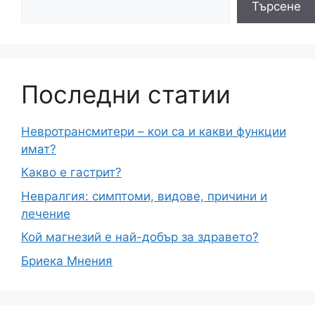
Търсене
Последни статии
Невротрансмитери – кои са и какви функции
имат?
Какво е гастрит?
Невралгия: симптоми, видове, причини и
лечение
Кой магнезий е най-добър за здравето?
Бриека Мнения