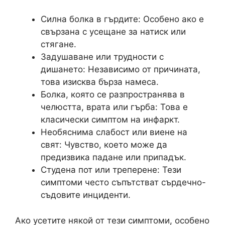
Силна болка в гърдите: Особено ако е
свързана с усещане за натиск или
стягане.
Задушаване или трудности с
дишането: Независимо от причината,
това изисква бърза намеса.
Болка, която се разпространява в
челюстта, врата или гърба: Това е
класически симптом на инфаркт.
Необяснима слабост или виене на
свят: Чувство, което може да
предизвика падане или припадък.
Студена пот или треперене: Тези
симптоми често съпътстват сърдечно-
съдовите инциденти.
Ако усетите някой от тези симптоми, особено