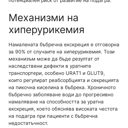
потенциален риск от развитие на подагра.
Механизми на
хиперурикемия
Намалената бъбречна екскреция е отговорна
за 90% от случаите на хиперурикемия. Този
механизъм може да бъде резултат от
наследствени дефекти в уратните
транспортери, особено URAT1 и GLUT9,
които регулират реабсорбцията и секрецията
на пикочна киселина в бъбрека. Хроничното
бъбречно заболяване води до прогресивно
намаляване на способността за уратна
екскреция, което обяснява високата честота
на подагра при пациенти с бъбречна
недостатъчност.