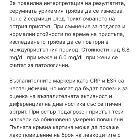
За правилна интерпретация на резултатите,
серумната урикемия трябва да се измерва
поне 2 седмици след приключването на
острия пристъп. При съмнение за подагра и
нормални стойности по време на пристъпа,
изследването трябва да се повтори в
междупристъпния период. Стойности над 6.8
mg/dL при мъже и 6.0 mg/dL при жени се
считат за патологични.
Възпалителните маркери като CRP и ESR са
неспецифични, но могат да бъдат полезни за
оценка на възпалителната активност и
диференциална диагностика със септичен
артрит. При остър подагрозен пристъп тези
маркери са обикновено умерено повишени.
Пълната кръвна картина може да покаже
леко повишение на броя на левкоцитите с