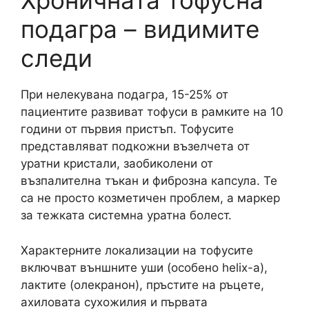
Хроничната тофусна
подагра – видимите
следи
При нелекувана подагра, 15-25% от
пациентите развиват тофуси в рамките на 10
години от първия пристъп. Тофусите
представляват подкожни възелчета от
уратни кристали, заобиколени от
възпалителна тъкан и фиброзна капсула. Те
са не просто козметичен проблем, а маркер
за тежката системна уратна болест.
Характерните локализации на тофусите
включват външните уши (особено helix-а),
лактите (олекранон), пръстите на ръцете,
ахиловата сухожилия и първата