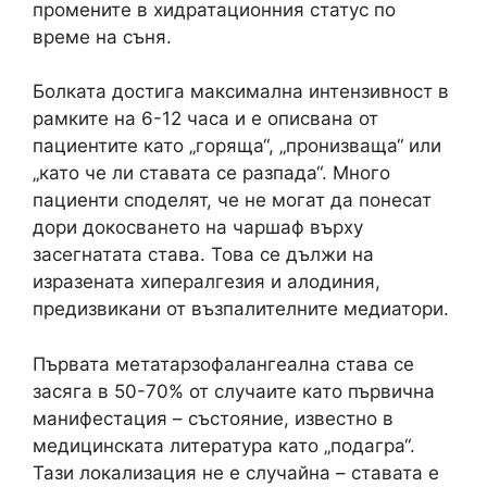
промените в хидратационния статус по
време на съня.
Болката достига максимална интензивност в
рамките на 6-12 часа и е описвана от
пациентите като „горяща“, „пронизваща“ или
„като че ли ставата се разпада“. Много
пациенти споделят, че не могат да понесат
дори докосването на чаршаф върху
засегнатата става. Това се дължи на
изразената хипералгезия и алодиния,
предизвикани от възпалителните медиатори.
Първата метатарзофалангеална става се
засяга в 50-70% от случаите като първична
манифестация – състояние, известно в
медицинската литература като „подагра“.
Тази локализация не е случайна – ставата е