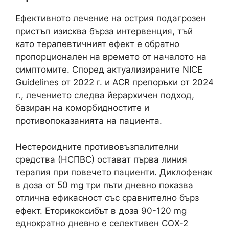
Ефективното лечение на острия подагрозен
пристъп изисква бърза интервенция, тъй
като терапевтичният ефект е обратно
пропорционален на времето от началото на
симптомите. Според актуализираните NICE
Guidelines от 2022 г. и ACR препоръки от 2024
г., лечението следва йерархичен подход,
базиран на коморбидностите и
противопоказанията на пациента.
Нестероидните противовъзпалителни
средства (НСПВС) остават първа линия
терапия при повечето пациенти. Диклофенак
в доза от 50 mg три пъти дневно показва
отлична ефикасност със сравнително бърз
ефект. Еторикоксибът в доза 90-120 mg
еднократно дневно е селективен COX-2