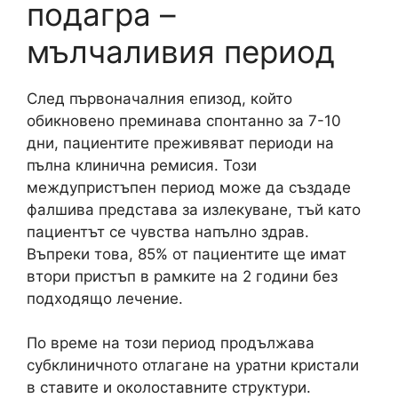
подагра –
мълчаливия период
След първоначалния епизод, който
обикновено преминава спонтанно за 7-10
дни, пациентите преживяват периоди на
пълна клинична ремисия. Този
междупристъпен период може да създаде
фалшива представа за излекуване, тъй като
пациентът се чувства напълно здрав.
Въпреки това, 85% от пациентите ще имат
втори пристъп в рамките на 2 години без
подходящо лечение.
По време на този период продължава
субклиничното отлагане на уратни кристали
в ставите и околоставните структури.