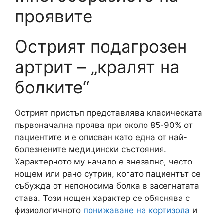
проявите
Острият подагрозен
артрит – „кралят на
болките“
Острият пристъп представлява класическата
първоначална проява при около 85-90% от
пациентите и е описван като една от най-
болезнените медицински състояния.
Характерното му начало е внезапно, често
нощем или рано сутрин, когато пациентът се
събужда от непоносима болка в засегнатата
става. Този нощен характер се обяснява с
физиологичното
понижаване на кортизола
и