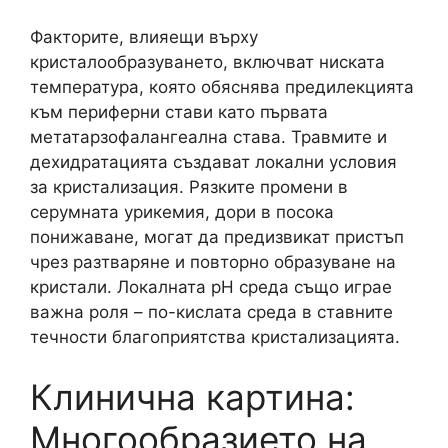
Факторите, влияещи върху
кристалообразуването, включват ниската
температура, която обяснява предилекцията
към периферни стави като първата
метатарзофалангеална става. Травмите и
дехидратацията създават локални условия
за кристализация. Рязките промени в
серумната урикемия, дори в посока
понижаване, могат да предизвикат пристъп
чрез разтваряне и повторно образуване на
кристали. Локалната рН среда също играе
важна роля – по-кислата среда в ставните
течности благоприятства кристализацията.
Клинична картина:
Многообразието на