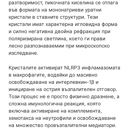
разтворимост, пикочната киселина се отлага
във формата на мононатриеви уратни
кристали в ставните структури. Тези
кристали имат характерна игловидна форма
и силно негативна двойна рефракция при
поляризирана светлина, което ги прави
лесно разпознаваемии при микроскопско
изследване.
Кристалите активират NLRP3 инфламазомата
в макрофагите, водейки до масивно
освобождаване на интерлевкин-1β и
инициране на острия възпалителен отговор.
Този процес не е просто физично дразнене, а
сложна имунологична реакция, която
включва активиране на комплемента,
хемотакса на неутрофили и освобождаване
на множество провъзпалителни медиатори.