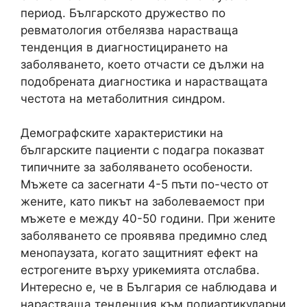
период. Българското дружество по
ревматология отбелязва нарастваща
тенденция в диагностицирането на
заболяването, което отчасти се дължи на
подобрената диагностика и нарастващата
честота на метаболитния синдром.
Демографските характеристики на
българските пациенти с подагра показват
типичните за заболяването особености.
Мъжете са засегнати 4-5 пъти по-често от
жените, като пикът на заболеваемост при
мъжете е между 40-50 години. При жените
заболяването се проявява предимно след
менопаузата, когато защитният ефект на
естрогените върху урикемията отслабва.
Интересно е, че в България се наблюдава и
нарастваща тенденция към полиартикуларни