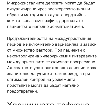
Микрокристалните депозити могат да бъдат
визуализирани чрез високорезолюционни
образни методи като дуал-енерджийна
компютърна томография, дори когато
пациентът е напълно асимптоматичен.
Продължителността на междупристъпния
период е изключително вариабилна и зависи
от множество фактори. При пациенти с
неконтролирана хиперурикемия интервалите
между пристъпите се скъсяват прогресивно.
Адекватното уратпонижаващо лечение може
значително да удължи този период, а при
оптимален контрол на урикемията
пристъпите могат да бъдат напълно
предотвратени.