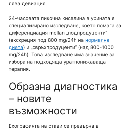
лява девиация.
24-часовата пикочна киселина в урината е
специализирано изследване, което помага за
диференциация mellan „подпродуценти“
(екскреция под 800 mg/24h на
нормална
диета
) и „свръхпродуценти“ (над 800-1000
mg/24h). Това изследване има значение за
избора на подходяща уратпонижаваща
терапия.
Образна диагностика
– новите
възможности
Ехографията на стави се превърна в