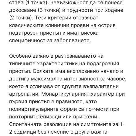
става (1 точка), невъзможност да се понесе
докосване (3 точки) и трудности при ходене
(2 точки). Тези критерии отразяват
класическите клинични прояви на острия
подагрозен пристъп и имат висока
специфичност за заболяването.
Особено важно е разпознаването на
типичните характеристики на подагрозния
пристъп. Болката има експлозивно начало и
достига максимална интензивност за часове,
което я отличава от другите възпалителни
артропатии. Монартикуларният характер при
първия пристъп е правилото, като
полиартикуларните форми са по-чести при
повторните епизоди или при жени.
Спонтанната резолюция на симптомите за 1-
2 седмици без лечение е друга важна