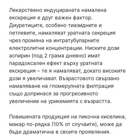
Лекарствено индуцираната намалена
екскреция е друг важен фактор.
Диуретиците, особено тиазидните и
петлевите, намаляват уратната секреция
чрез промяна на интратубуларните
електролитни концентрации. Ниските дози
аспирин (под 2 грама дневно) имат
парадоксален ефект върху уратната
екскреция – те я намаляват, докато високите
дози я увеличават. Възрастовото свързано
намаляване на гломерулната филтрация
също допринася за прогресивното
увеличение на урикемията с възрастта.
Повишената продукция на пикочна киселина,
макар по-рядка (10% от случаите), може да
бъде драматична в своите проявления.