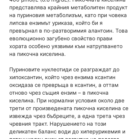
представлява крайния метаболитен продукт
на пуриновия метаболизъм, като при човека
липсва ензимът уриказа, който би я
превърнал в по-разтворимия алантоин. Това
еволюционно загубено свойство прави
хората особено уязвими към натрупването
на пикочна киселина.
Пуриновите нуклеотиди се разграждат до
хипоксантин, който чрез ензима ксантин
оксидаза се превръща в ксантин, а оттам
отново чрез същия ензим – в пикочна
киселина. При нормални условия около две
трети от произведената пикочна киселина се
извежда чрез бъбреците, а една трета чрез
чревния тракт. Нарушението на този
деликатен баланс води до хиперурикемия и