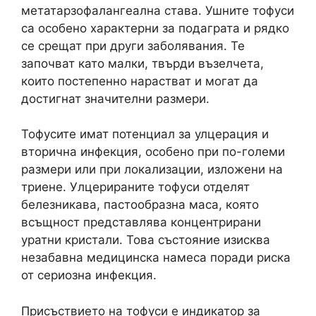
метатарзофалангеална става. Ушните тофуси
са особено характерни за подаграта и рядко
се срещат при други заболявания. Те
започват като малки, твърди възелчета,
които постепенно нарастват и могат да
достигнат значителни размери.
Тофусите имат потенциал за улцерация и
вторична инфекция, особено при по-големи
размери или при локализации, изложени на
триене. Улцерираните тофуси отделят
белезникава, пастообразна маса, която
всъщност представлява концентрирани
уратни кристали. Това състояние изисква
незабавна медицинска намеса поради риска
от сериозна инфекция.
Присъствието на тофуси е индикатор за