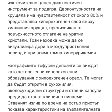
изключително ценен диагностичен
инструмент за подагра. Двоконтурността на
хрущяла има чувствителност от около 80% и
представлява хиперехогенен слой върху
хиалинния хрущял, предизвикан от
повърхностното отлагане на уратни
кристали. Този находка може да се
визуализира дори в междупристъпния
период и при асимптомна хиперурикемия.
Ехографските тофусни депозити се виждат
като хетерогенни хиперехогенни
образувания с хипоехогенен ореол. Те могат
да бъдат открити в сухожилия,
околосуходилни структури и ставни капсули
преди да станат клинично пипаеми.
Ставният излив по време на остър пристъп
показва характеристики на възпалителната