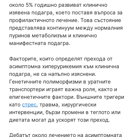
около 5% годишно развиват клинично
изявена подагра, което поставя въпроса за
профилактичното лечение. Това състояние
представлява континуум между нормалния
пуринов метаболизъм и клинично
манифестната подагра.
Факторите, които определят прехода от
асимптомна хиперурикемия към клинична
подагра, не са напълно изяснени.
Генетичните полиморфизми в уратните
транспортери играят важна роля, както и
епигенетичните фактори. Външните тригери
като
стрес
, травма, хирургически
интервенции, бързи промени в теглото или
диетата могат да ускорят този преход.
Дебатът около лечението на асимптомната