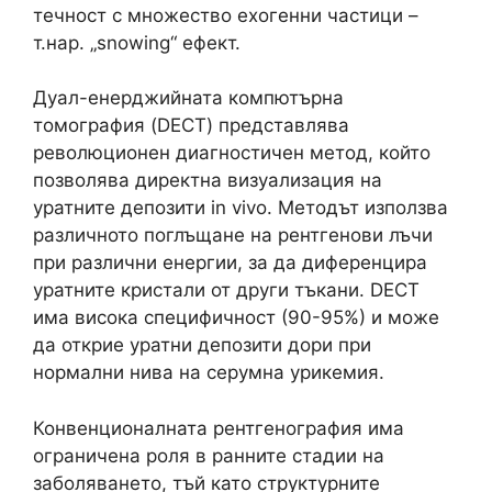
течност с множество ехогенни частици –
т.нар. „snowing“ ефект.
Дуал-енерджийната компютърна
томография (DECT) представлява
революционен диагностичен метод, който
позволява директна визуализация на
уратните депозити in vivo. Методът използва
различното поглъщане на рентгенови лъчи
при различни енергии, за да диференцира
уратните кристали от други тъкани. DECT
има висока специфичност (90-95%) и може
да открие уратни депозити дори при
нормални нива на серумна урикемия.
Конвенционалната рентгенография има
ограничена роля в ранните стадии на
заболяването, тъй като структурните