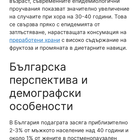
възраст, съвременните епидемиологични
проучвания показват значително увеличение
на случаите при хора на 30-40 години. Това
се свързва пряко с епидемията от
затлъстяване, нарастващата консумация на
преработени храни
с високо съдържание на
фруктоза и промяната в диетарните навици.
Българска
перспектива и
демографски
особености
В България подаграта засяга приблизително
2-3% от мъжкото население над 40 години и
около 1% от жените в постменопаузален