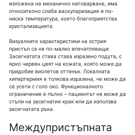
изложена на механично натоварване, има
относително слаба васкуларизация и по-
ниска температура, което благоприятства
кристализацията.
Визуалните характеристики на острия
пристъп са не по-малко впечатляващи.
Засегнатата става става изразено подута, с
ярко червен цвят на кожата, която може да
придобие виолетов оттенък. Локалната
хипертермия е толкова изразена, че може да
се усети с голо око. Функционалното
ограничение е пълно – пациентът не може да
стъпи на засегнатия крак или да използва
засегнатата ръка.
Междупристъпната