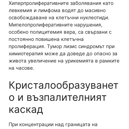
Хиперпролиферативните заболявания като
левкемия и лимфома водят до масивно
освобождаване на клетъчни нуклеотиди.
Мипелопролиферативните нарушения,
особено полицитемия вера, са свързани с
постоянно повишена клетъчна
пролиферация. Тумор лизис синдромът при
химиотерапия може да доведе до опасно за
живота увеличение на урикемията в рамките
на часове.
Кристалообразуванет
о и възпалителният
каскад
При концентрации над границата на