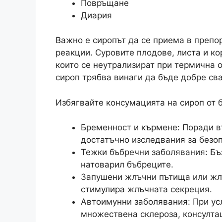
Повръщане
Диария
Важно е сиропът да се приема в препор
реакции. Суровите плодове, листа и к
които се неутрализират при термична 
сироп трябва винаги да бъде добре св
Избягвайте консумацията на сироп от б
Бременност и кърмене: Поради в
достатъчно изследвания за безоп
Тежки бъбречни заболявания: Бъ
натоварил бъбреците.
Запушени жлъчни пътища или жл
стимулира жлъчната секреция.
Автоимунни заболявания: При усл
множествена склероза, консултац