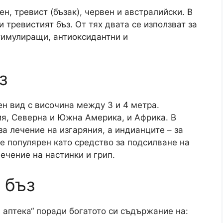
н, тревист (бъзак), червен и австралийски. В
 тревистият бъз. От тях двата се използват за
тимулиращи, антиоксидантни и
з
ен вид с височина между 3 и 4 метра.
ия, Северна и Южна Америка, и Африка. В
за лечение на изгаряния, а индианците – за
 е популярен като средство за подсилване на
ечение на настинки и грип.
 бъз
 аптека“ поради богатото си съдържание на: