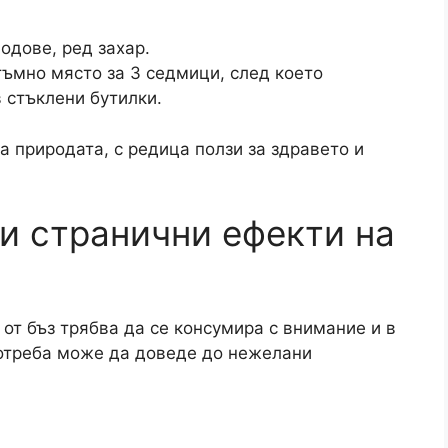
одове, ред захар.
тъмно място за 3 седмици, след което
 стъклени бутилки.
а природата, с редица ползи за здравето и
и странични ефекти на
от бъз трябва да се консумира с внимание и в
отреба може да доведе до нежелани