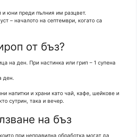
 и юни преди пълния им разцвет.
уст – началото на септември, когато са
ироп от бъз?
ца на ден. При настинка или грип – 1 супена
а ден.
и напитки и храни като чай, кафе, шейкове и
то сутрин, така и вечер.
лзване на бъз
които при неправилна обработка могат да