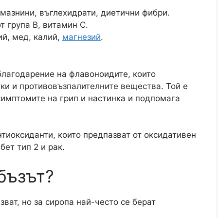
мазнини, въглехидрати, диетични фибри.
т група B, витамин C.
й, мед, калий,
магнезий
.
благодарение на флавоноидите, които
тки и противовъзпалителните вещества. Той е
симптомите на грип и настинка и подпомага
антиоксиданти, които предпазват от оксидативен
бет тип 2 и рак.
 бъзът?
зват, но за сиропа най-често се берат