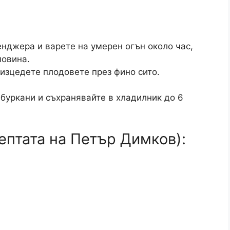
нджера и варете на умерен огън около час,
ловина.
 изцедете плодовете през фино сито.
буркани и съхранявайте в хладилник до 6
ептата на Петър Димков):