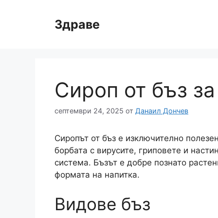
Към
съдържанието
Здраве
Сироп от бъз за
септември 24, 2025
от
Данаил Дончев
Сиропът от бъз е изключително полезе
борбата с вирусите, гриповете и насти
система. Бъзът е добре познато расте
формата на напитка.
Видове бъз