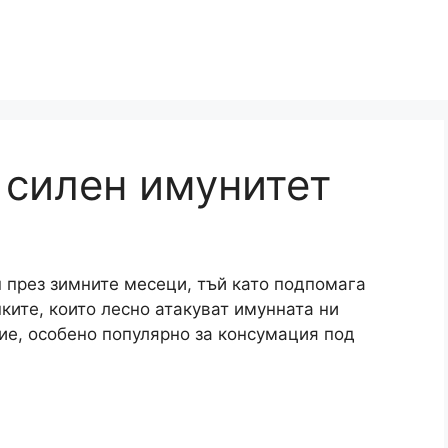
 силен имунитет
н през зимните месеци, тъй като подпомага
нките, които лесно атакуват имунната ни
ние, особено популярно за консумация под