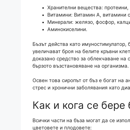
Хранителни вещества: протеини, 
Витамини: Витамин А, витамини о
Минерали: желязо, фосфор, калци
Аминокиселини.
Бъзът действа като имуностимулатор, 
увеличават броя на белите кръвни кле
доказано средство за облекчаване на 
бързото възстановяване на организма.
Освен това сиропът от бъз е богат на 
стрес и хронични заболявания като диа
Как и кога се бере
Всички части на бъза могат да се изпол
цветовете и плодовете: