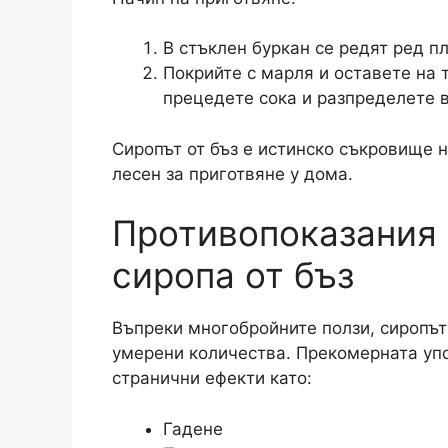
В стъклен буркан се редят ред пл
Покрийте с марля и оставете на 
прецедете сока и разпределете в
Сиропът от бъз е истинско съкровище н
лесен за приготвяне у дома.
Противопоказания 
сиропа от бъз
Въпреки многобройните ползи, сиропът 
умерени количества. Прекомерната уп
странични ефекти като:
Гадене