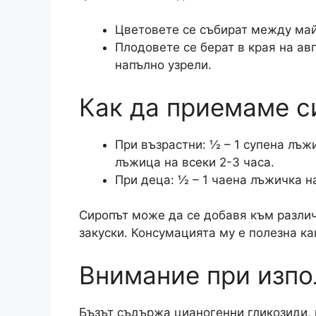
Цветовете се събират между май
Плодовете се берат в края на авг
напълно узрели.
Как да приемаме с
При възрастни: ½ – 1 супена лъжи
лъжица на всеки 2-3 часа.
При деца: ½ – 1 чаена лъжичка н
Сиропът може да се добавя към различн
закуски. Консумацията му е полезна как
Внимание при изпо
Бъзът съдържа цианогенни гликозиди, 