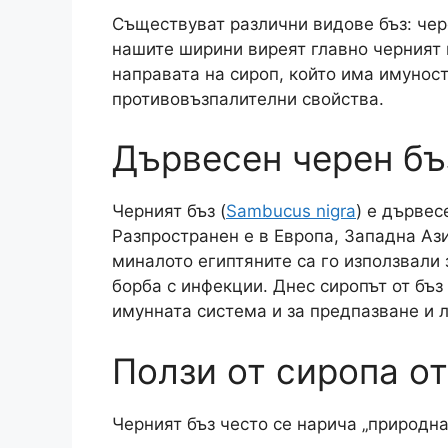
Съществуват различни видове бъз: чере
нашите ширини виреят главно черният и
направата на сироп, който има имунос
противовъзпалителни свойства.
Дървесен черен бъ
Черният бъз (
Sambucus nigra
) е дървес
Разпространен е в Европа, Западна Аз
миналото египтяните са го използвали 
борба с инфекции. Днес сиропът от бъз
имунната система и за предпазване и л
Ползи от сиропа от
Черният бъз често се нарича „природна