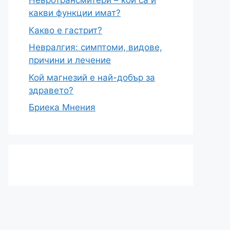
Невротрансмитери – кои са и
какви функции имат?
Какво е гастрит?
Невралгия: симптоми, видове,
причини и лечение
Кой магнезий е най-добър за
здравето?
Бриека Мнения