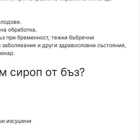
плодове.
на обработка.
ъз при бременност, тежки бъбречни
 заболявания и други здравословни състояния,
лекар.
м сироп от бъз?
ши изсушени