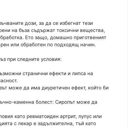
ъчваните дози, за да се избегнат тези
орени на бъза съдържат токсични вещества,
обработка. Ето защо, домашно приготвеният
арен или обработен по подходящ начин.
ъз при следните условия:
ъзможни странични ефекти и липса на
асност.
зът може да има диуретичен ефект, който би
ъчно-каменна болест: Сиропът може да
овия като ревматоиден артрит, лупус или
ията с лекар е задължителна, тъй като