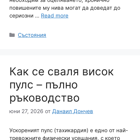
повишените му нива могат да доведат до
сериозни …
Read more
Категории
Състояния
Как се сваля висок
пулс – пълно
ръководство
юни 27, 2026
от
Данаил Дончев
Ускореният пулс (тахикардия) е едно от най-
тревожните физически усещания, с което