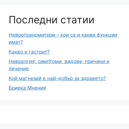
Последни статии
Невротрансмитери – кои са и какви функции
имат?
Какво е гастрит?
Невралгия: симптоми, видове, причини и
лечение
Кой магнезий е най-добър за здравето?
Бриека Мнения