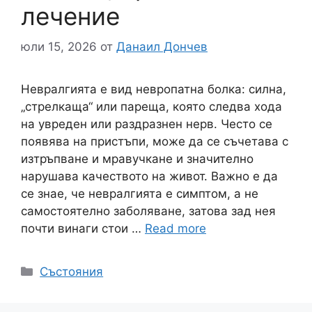
лечение
юли 15, 2026
от
Данаил Дончев
Невралгията е вид невропатна болка: силна,
„стрелкаща“ или пареща, която следва хода
на увреден или раздразнен нерв. Често се
появява на пристъпи, може да се съчетава с
изтръпване и мравучкане и значително
нарушава качеството на живот. Важно е да
се знае, че невралгията е симптом, а не
самостоятелно заболяване, затова зад нея
почти винаги стои …
Read more
Категории
Състояния