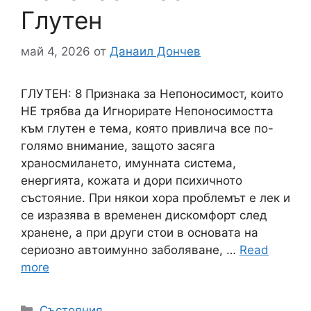
Глутен
май 4, 2026
от
Данаил Дончев
ГЛУТЕН: 8 Признака за Непоносимост, които
НЕ трябва да Игнорирате Непоносимостта
към глутен е тема, която привлича все по-
голямо внимание, защото засяга
храносмилането, имунната система,
енергията, кожата и дори психичното
състояние. При някои хора проблемът е лек и
се изразява в временен дискомфорт след
хранене, а при други стои в основата на
сериозно автоимунно заболяване, …
Read
more
Категории
Състояния