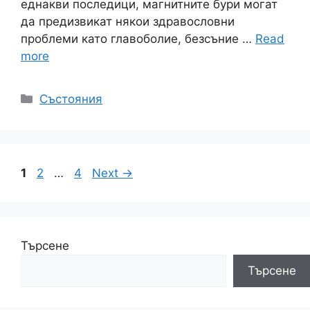
еднакви последици, магнитните бури могат
да предизвикат някои здравословни
проблеми като главоболие, безсъние …
Read
more
Категории
Състояния
Page
Page
Page
1
2
…
4
Next
→
Търсене
Търсене