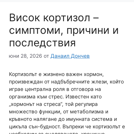
Висок кортизол –
симптоми, причини и
последствия
юни 28, 2026
от
Данаил Дончев
Кортизолът е жизнено важен хормон,
произвеждан от надбъбречните жлези, който
играе централна роля в отговора на
организма към стрес. Известен като
„хормонът на стреса“, той регулира
множество функции, от метаболизма и
кръвното налягане до имунната система и
цикъла сън-будност. Въпреки че кортизолът е
необходим за оцеляването, хронично