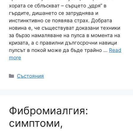
хората се сблъскват – сърцето „удря“ в
гърдите, дишането се затруднява и
инстинктивно се появява страх. Добрата
новина е, че съществуват доказани техники
за бързо намаляване на пулса в момента на
кризата, а с правилни дългосрочни навици
пулсът в покой може да бъде трайно …
Read
more
Категории
Състояния
Фибромиалгия:
симптоми,