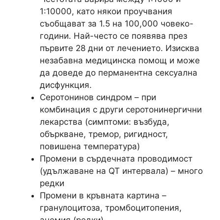
1:10000, като някои проучвания
съобщават за 1.5 на 100,000 човеко-
години. Най-често се появява през
първите 28 дни от лечението. Изисква
незабавна медицинска помощ и може
да доведе до перманентна сексуална
дисфункция.
Серотонинов синдром – при
комбинация с други серотонинергични
лекарства (симптоми: възбуда,
объркване, тремор, ригидност,
повишена температура)
Промени в сърдечната проводимост
(удължаване на QT интервала) – много
редки
Промени в кръвната картина –
гранулоцитоза, тромбоцитопения,