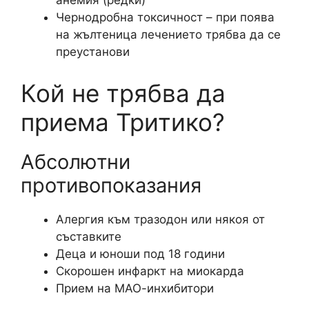
анемия (редки)
Чернодробна токсичност – при поява
на жълтеница лечението трябва да се
преустанови
Кой не трябва да
приема Тритико?
Абсолютни
противопоказания
Алергия към тразодон или някоя от
съставките
Деца и юноши под 18 години
Скорошен инфаркт на миокарда
Прием на МАО-инхибитори