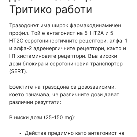
Тритико работи
Тразодонът има широк фармакодинамичен
профил. Той е антагонист на 5-HT2A и 5-
HT2C серотонинергичните рецептори, алфа-1
и алфа-2 адренергичните рецептори, както и
H1 хистаминовите рецептори. Във високи
дози блокира и серотониновия транспортер
(SERT).
Ефектите на тразодона са дозозависими,
което означава, че различните дози дават
различни резултати:
В ниски дози (25-150 mg):
Действа предимно като антагонист на