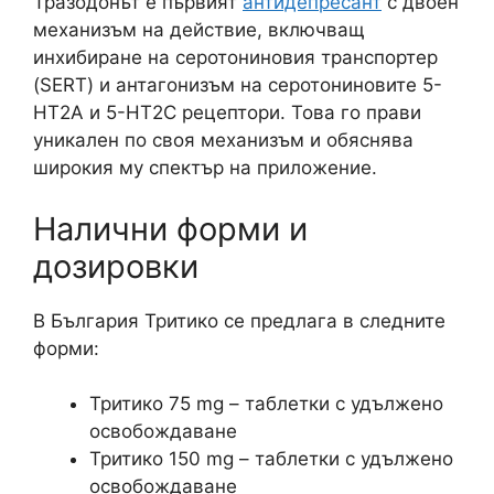
Тразодонът е първият
антидепресант
с двоен
механизъм на действие, включващ
инхибиране на серотониновия транспортер
(SERT) и антагонизъм на серотониновите 5-
HT2A и 5-HT2C рецептори. Това го прави
уникален по своя механизъм и обяснява
широкия му спектър на приложение.
Налични форми и
дозировки
В България Тритико се предлага в следните
форми:
Тритико 75 mg – таблетки с удължено
освобождаване
Тритико 150 mg – таблетки с удължено
освобождаване