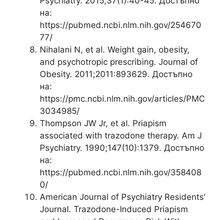
Psychiatry. 2015;37(1):40-45. Достъпно
на:
https://pubmed.ncbi.nlm.nih.gov/254670
77/
Nihalani N, et al. Weight gain, obesity,
and psychotropic prescribing. Journal of
Obesity. 2011;2011:893629. Достъпно
на:
https://pmc.ncbi.nlm.nih.gov/articles/PMC
3034985/
Thompson JW Jr, et al. Priapism
associated with trazodone therapy. Am J
Psychiatry. 1990;147(10):1379. Достъпно
на:
https://pubmed.ncbi.nlm.nih.gov/358408
0/
American Journal of Psychiatry Residents’
Journal. Trazodone-Induced Priapism