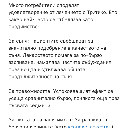
Много потребители споделят
удовлетворение от лечението с Тритико. Ето
какво най-често се отбелязва като
предимство:
За съня: Пациентите съобщават за
значително подобрение в качеството на
съня. Лекарството помага за по-бързо
заспиване, намалява честите събуждания
през нощта и удължава общата
продължителност на съня.
За тревожността: Успокояващият ефект се
усеща сравнително бързо, понякога още през
първата седмица.
За липсата на зависимост: За разлика от
бензодиазепините (като
ксанакс
,
лексотан
),