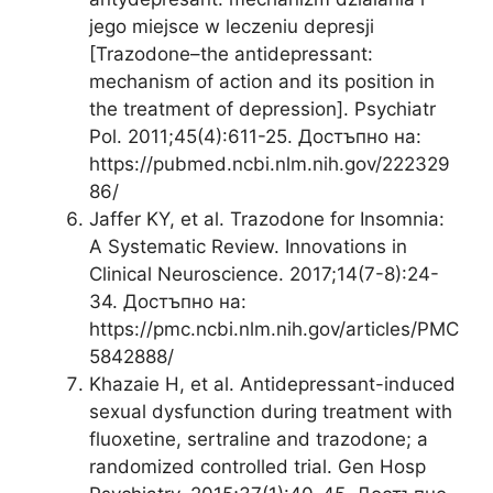
jego miejsce w leczeniu depresji
[Trazodone–the antidepressant:
mechanism of action and its position in
the treatment of depression]. Psychiatr
Pol. 2011;45(4):611-25. Достъпно на:
https://pubmed.ncbi.nlm.nih.gov/222329
86/
Jaffer KY, et al. Trazodone for Insomnia:
A Systematic Review. Innovations in
Clinical Neuroscience. 2017;14(7-8):24-
34. Достъпно на:
https://pmc.ncbi.nlm.nih.gov/articles/PMC
5842888/
Khazaie H, et al. Antidepressant-induced
sexual dysfunction during treatment with
fluoxetine, sertraline and trazodone; a
randomized controlled trial. Gen Hosp