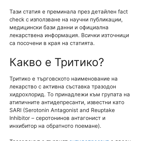
Тази статия е преминала през детайлен fact
check с използване на научни публикации,
медицински бази данни и официална
лекарствена информация. Всички източници
са посочени в края на статията.
Какво е Тритико?
Тритико е търговското наименование на
лекарство с активна съставка тразодон
хидрохлорид. То принадлежи към групата на
атипичните антидепресанти, известни като
SARI (Serotonin Antagonist and Reuptake
Inhibitor – серотонинов антагонист и
инхибитор на обратното поемане).