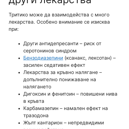
Тритико може да взаимодейства с много
лекарства. Особено внимание се изисква
при:
Други антидепресанти – риск от
серотонинов синдром
Бензодиазепини
(ксанакс, лексотан) –
засилен седативен ефект
Лекарства за кръвно налягане –
допълнително понижаване на
налягането
Дигоксин и фенитоин – повишени нива
в кръвта
Карбамазепин – намален ефект на
тразодона
Жълт кантарион – непредвидими