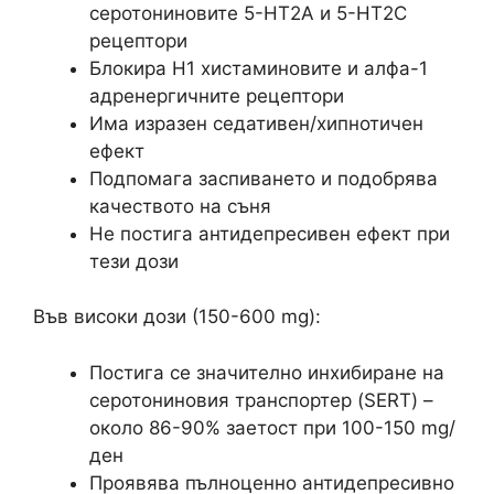
серотониновите 5-HT2A и 5-HT2C
рецептори
Блокира H1 хистаминовите и алфа-1
адренергичните рецептори
Има изразен седативен/хипнотичен
ефект
Подпомага заспиването и подобрява
качеството на съня
Не постига антидепресивен ефект при
тези дози
Във високи дози (150-600 mg):
Постига се значително инхибиране на
серотониновия транспортер (SERT) –
около 86-90% заетост при 100-150 mg/
ден
Проявява пълноценно антидепресивно