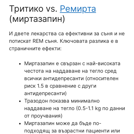
Тритико vs.
Ремирта
(миртазапин)
И двете лекарства са ефективни за съня и не
потискат REM съня. Ключовата разлика е в
страничните ефекти:
Миртазапин е свързан с най-високата
честота на наддаване на тегло сред
всички антидепресанти (относителен
риск 1.5 в сравнение с други
антидепресанти)
Тразодон показва минимално
наддаване на тегло (0.5-1.1 kg по данни
от проучвания)
Миртазапин може да бъде по-
подходящ за възрастни пациенти или