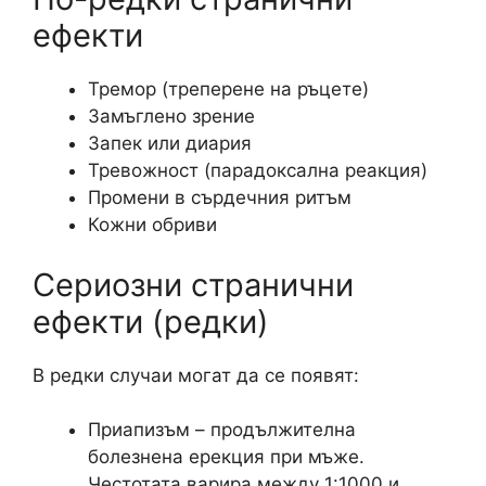
ефекти
Тремор (треперене на ръцете)
Замъглено зрение
Запек или диария
Тревожност (парадоксална реакция)
Промени в сърдечния ритъм
Кожни обриви
Сериозни странични
ефекти (редки)
В редки случаи могат да се появят:
Приапизъм – продължителна
болезнена ерекция при мъже.
Честотата варира между 1:1000 и