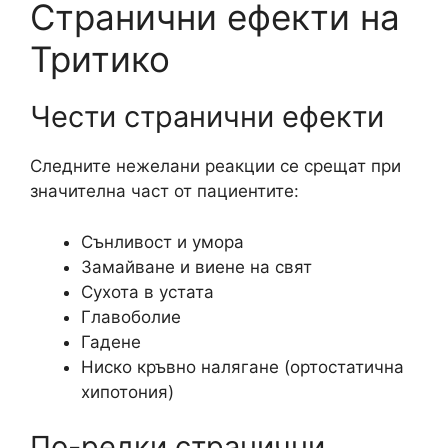
Странични ефекти на
Тритико
Чести странични ефекти
Следните нежелани реакции се срещат при
значителна част от пациентите:
Сънливост и умора
Замайване и виене на свят
Сухота в устата
Главоболие
Гадене
Ниско кръвно налягане (ортостатична
хипотония)
По-редки странични