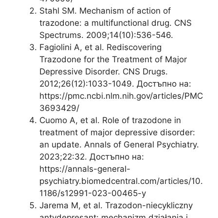
Stahl SM. Mechanism of action of
trazodone: a multifunctional drug. CNS
Spectrums. 2009;14(10):536-546.
Fagiolini A, et al. Rediscovering
Trazodone for the Treatment of Major
Depressive Disorder. CNS Drugs.
2012;26(12):1033-1049. Достъпно на:
https://pmc.ncbi.nlm.nih.gov/articles/PMC
3693429/
Cuomo A, et al. Role of trazodone in
treatment of major depressive disorder:
an update. Annals of General Psychiatry.
2023;22:32. Достъпно на:
https://annals-general-
psychiatry.biomedcentral.com/articles/10.
1186/s12991-023-00465-y
Jarema M, et al. Trazodon-niecykliczny
antydepresant: mechanizm działania i