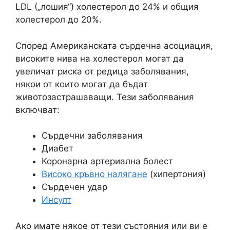
LDL („лошия“) холестерол до 24% и общия
холестерол до 20%.
Според Американската сърдечна асоциация,
високите нива на холестерол могат да
увеличат риска от редица заболявания,
някои от които могат да бъдат
животозастрашаващи. Тези заболявания
включват:
Сърдечни заболявания
Диабет
Коронарна артериална болест
Високо кръвно налягане
(хипертония)
Сърдечен удар
Инсулт
Ако имате някое от тези състояния или ви е