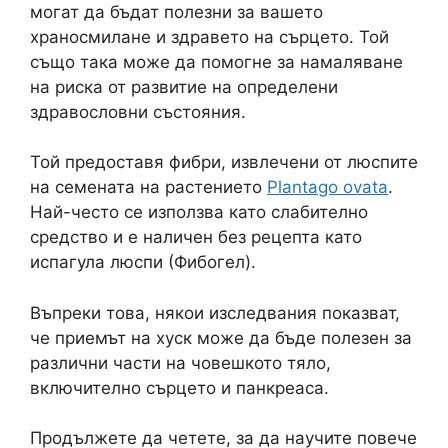
могат да бъдат полезни за вашето
храносмилане и здравето на сърцето. Той
също така може да помогне за намаляване
на риска от развитие на определени
здравословни състояния.
Той предоставя фибри, извлечени от люспите
на семената на растението
Plantago ovata
.
Най-често се използва като слабително
средство и е наличен без рецепта като
испагула люспи (Фибогел).
Въпреки това, някои изследвания показват,
че приемът на хуск може да бъде полезен за
различни части на човешкото тяло,
включително сърцето и панкреаса.
Продължете да четете, за да научите повече