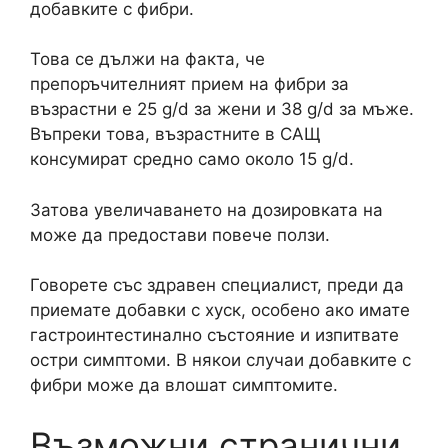
добавките с фибри.
Това се дължи на факта, че
препоръчителният прием на фибри за
възрастни е 25 g/d за жени и 38 g/d за мъже.
Въпреки това, възрастните в САЩ
консумират средно само около 15 g/d.
Затова увеличаването на дозировката на
може да предостави повече ползи.
Говорете със здравен специалист, преди да
приемате добавки с хуск, особено ако имате
гастроинтестинално състояние и изпитвате
остри симптоми. В някои случаи добавките с
фибри може да влошат симптомите.
Възможни странични