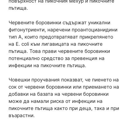
повърхност на пикочния мехур и пикочните
пътища.
Червените боровинки съдържат уникални
фитонутриенти, наречени проантоцианидини
тип A, които предотвратяват прикрепянето
на E. coli към лигавицата на пикочните
пътища. Това прави червените боровинки
потенциално средство за превенция на
инфекции на пикочните пътища.
Човешки проучвания показват, че пиенето на
сок от червени боровинки или приемането на
добавки на базата на червени боровинки
може да намали риска от инфекции на
пикочните пътища както при деца, така и при
възрастни.