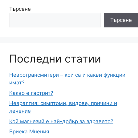
Търсене
Търсене
Последни статии
Невротрансмитери – кои са и какви функции
имат?
Какво е гастрит?
Невралгия: симптоми, видове, причини и
лечение
Кой магнезий е най-добър за здравето?
Бриека Мнения