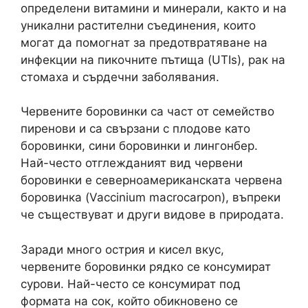
определени витамини и минерали, както и на
уникални растителни съединения, които
могат да помогнат за предотвратяване на
инфекции на пикочните пътища (UTIs), рак на
стомаха и сърдечни заболявания.
Червените боровинки са част от семейство
пиренови и са свързани с плодове като
боровинки, сини боровинки и лингонбер.
Най-често отглежданият вид червени
боровинки е северноамериканската червена
боровинка (Vaccinium macrocarpon), въпреки
че съществуват и други видове в природата.
Заради много острия и кисел вкус,
червените боровинки рядко се консумират
сурови. Най-често се консумират под
формата на сок, който обикновено се