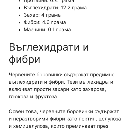
Протеини: 0.4 грама
Въглехидрати: 12.2 грама
Захар: 4 грама
Фибри: 4.6 грама
Мазнини: 0.1 грама
Въглехидрати и
фибри
Червените боровинки съдържат предимно
въглехидрати и фибри. Тези въглехидрати
включват прости захари като захароза,
глюкоза и фруктоза.
Освен това, червените боровинки съдържат
и неразтворими фибри като пектин, целулоза
и хемицелулоза, които преминават през