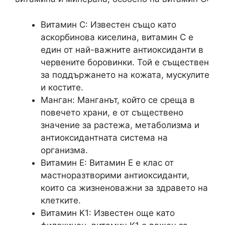
Витамин C: Известен също като
аскорбинова киселина, витамин C е
един от най-важните антиоксиданти в
червените боровинки. Той е съществен
за поддържането на кожата, мускулите
и костите.
Манган: Манганът, който се среща в
повечето храни, е от съществено
значение за растежа, метаболизма и
антиоксидантната система на
организма.
Витамин E: Витамин E е клас от
мастноразтворими антиоксиданти,
които са жизненоважни за здравето на
клетките.
Витамин K1: Известен още като