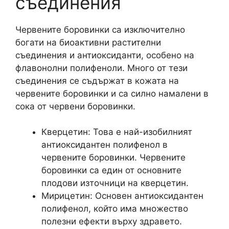
съединения
Червените боровинки са изключително
богати на биоактивни растителни
съединения и антиоксиданти, особено на
флавонолни полифеноли. Много от тези
съединения се съдържат в кожата на
червените боровинки и са силно намалени в
сока от червени боровинки.
Кверцетин: Това е най-изобилният
антиоксидантен полифенол в
червените боровинки. Червените
боровинки са един от основните
плодови източници на кверцетин.
Мирицетин: Основен антиоксидантен
полифенол, който има множество
полезни ефекти върху здравето.