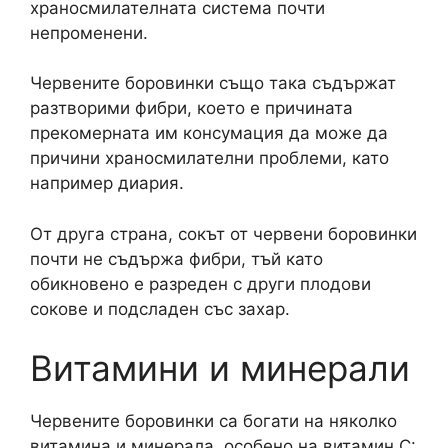
храносмилателната система почти
непроменени.
Червените боровинки също така съдържат
разтворими фибри, което е причината
прекомерната им консумация да може да
причини храносмилателни проблеми, като
например диария.
От друга страна, сокът от червени боровинки
почти не съдържа фибри, тъй като
обикновено е разреден с други плодови
сокове и подсладен със захар.
Витамини и минерали
Червените боровинки са богати на няколко
витамина и минерала, особено на витамин C: