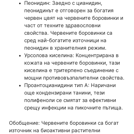
Пеонидин: Заедно с цианидин,
пеонидинът е отговорен за богатия
червен цвят на червените боровинки и
част от техните здравословни
свойства. Червените боровинки са
сред най-богатите източници на
пеонидин в хранителния режим.
Урсолова киселина: Концентрирана в
кожата на червените боровинки, тази
киселина е тритерпено съединение с
мощни противовъзпалителни свойства.
Проантоцианидини тип A: Наричани
още кондензирани танини, тези
полифеноли се смятат за ефективни
срещу инфекции на пикочните пътища.
Обобщение: Червените боровинки са богат
източник на биоактивни растителни