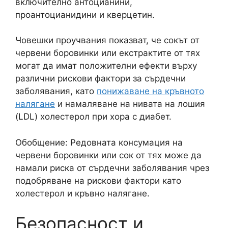
включително антоцианини,
проантоцианидини и кверцетин.
Човешки проучвания показват, че сокът от
червени боровинки или екстрактите от тях
могат да имат положителни ефекти върху
различни рискови фактори за сърдечни
заболявания, като
понижаване на кръвното
налягане
и намаляване на нивата на лошия
(LDL) холестерол при хора с диабет.
Обобщение: Редовната консумация на
червени боровинки или сок от тях може да
намали риска от сърдечни заболявания чрез
подобряване на рискови фактори като
холестерол и кръвно налягане.
Безопасност и