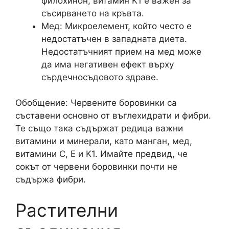
филохинон, витамин K1 е важен за
съсирването на кръвта.
Мед: Микроелемент, който често е
недостатъчен в западната диета.
Недостатъчният прием на мед може
да има негативен ефект върху
сърдечносъдовото здраве.
Обобщение: Червените боровинки са
съставени основно от въглехидрати и фибри.
Те също така съдържат редица важни
витамини и минерали, като манган, мед,
витамини C, E и K1. Имайте предвид, че
сокът от червени боровинки почти не
съдържа фибри.
Растителни