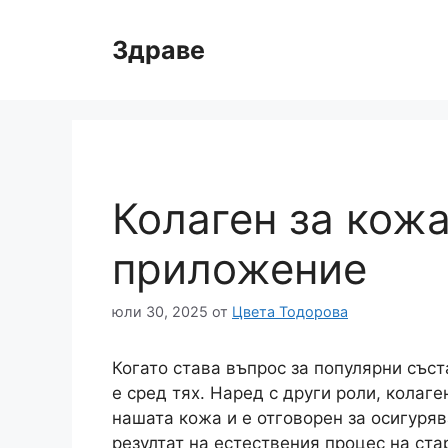
Към
съдържанието
Здраве
Колаген за кожа
приложение
юли 30, 2025
от
Цвета Тодорова
Когато става въпрос за популярни съст
е сред тях. Наред с други роли, колаг
нашата кожа и е отговорен за осигуря
резултат на естествения процес на ст