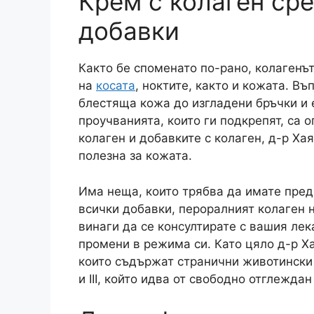
Крем с колаген ср
добавки
Както бе споменато по-рано, колагенъ
на
косата
, ноктите, както и кожата. В
блестяща кожа до изгладени бръчки и е
проучванията, които ги подкрепят, са 
колаген и добавките с колаген, д-р Хая
полезна за кожата.
Има неща, които трябва да имате предв
всички добавки, пероралният колаген н
винаги да се консултирате с вашия лек
промени в режима си. Като цяло д-р Ха
които съдържат странични животински п
и III, който идва от свободно отглеждан