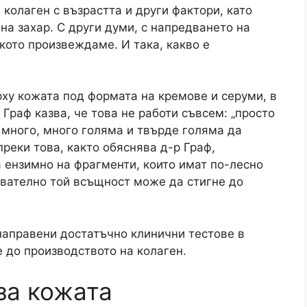
 колаген с възрастта и други фактори, като
на захар. С други думи, с напредването на
кото произвеждаме. И така, какво е
рху кожата под формата на кремове и серуми, в
 Граф казва, че това не работи съвсем: „просто
 много, много голяма и твърде голяма да
реки това, както обяснява д-р Граф,
 ензимно на фрагменти, които имат по-лесно
ователно той всъщност може да стигне до
 направени достатъчно клинични тестове в
 до производството на колаген.
за кожата