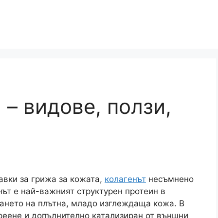
 – видове, ползи,
авки за грижа за кожата,
колагенът
несъмнено
енът е най-важният структурен протеин в
ването на плътна, младо изглеждаща кожа. В
ареене и допълнително катализиран от външни