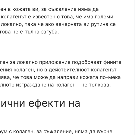
ген в кожата ви, за съжаление няма да
 колагенът е известен с това, че има големи
локално, така че ако вечерната ви рутина се
това не е пълна загуба.
лаген за локално приложение подобряват фините
бения колаген, но в действителност колагенът
нява, че това може да направи кожата по-мека
елното изграждане на колаген – не толкова.
ични ефекти на
рум с колаген, за съжаление, няма да върне