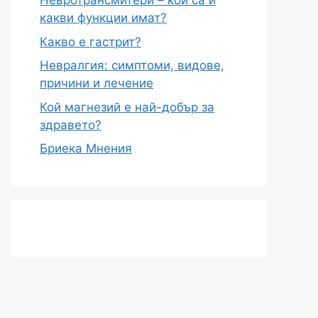
Невротрансмитери – кои са и
какви функции имат?
Какво е гастрит?
Невралгия: симптоми, видове,
причини и лечение
Кой магнезий е най-добър за
здравето?
Бриека Мнения