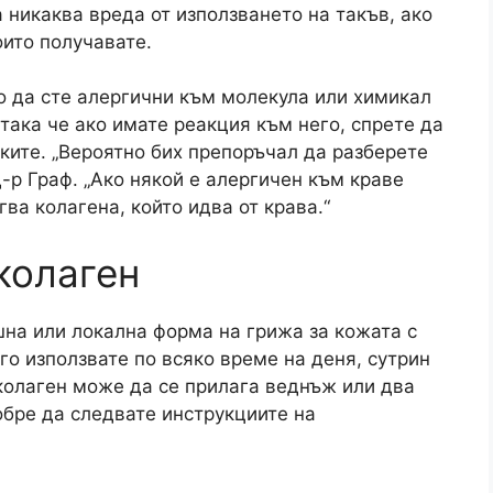
а никаква вреда от използването на такъв, ако
оито получавате.
о да сте алергични към молекула или химикал
 така че ако имате реакция към него, спрете да
ките. „Вероятно бих препоръчал да разберете
д-р Граф. „Ако някой е алергичен към краве
ва колагена, който идва от крава.“
колаген
на или локална форма на грижа за кожата с
 го използвате по всяко време на деня, сутрин
 колаген може да се прилага веднъж или два
обре да следвате инструкциите на