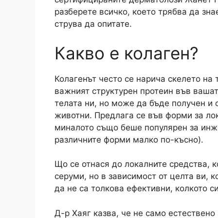
разберете всичко, което трябва да зна
струва да опитате.
Какво е колаген?
Колагенът често се нарича скелето на 
важният структурен протеин във вашат
телата ни, но може да бъде получен и 
животни. Предлага се във форми за ло
миналото също беше популярен за инж
различните форми малко по-късно).
Що се отнася до локалните средства, 
серуми, но в зависимост от целта ви, 
да не са толкова ефективни, колкото с
Д-р Хаяг казва, че не само естествен