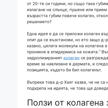
от 20-те си години, но също така губим
излагане на слънце, пушене или прием 
възрастта губим повече колаген, откол
решението?
Една идея е да се приложи колаген въ
опит да се възстанови, но ето защо д-р
казано, цялата молекула на колагена е
проникне в епидермиса на кожата.“ Въп
хидролизираният
колаген
се разгражда
време за навлизане в дермата, и след
позицията, където би бил колагенът.
Въпреки това д-р Хаяг казва, че не са
подкрепа на идеята, че това ще доведе
Ползи от колагена 