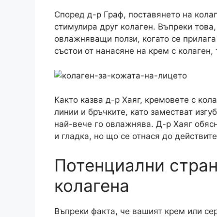
Според д-р Граф, поставянето на кола
стимулира друг колаген. Въпреки това,
овлажняващи ползи, когато се прилага 
състои от нанасяне на крем с колаген, 
Както казва д-р Хаяг, кремовете с ко
линии и бръчките, като заместват изгу
най-вече го овлажнява. Д-р Хаяг обяс
и гладка, но що се отнася до действит
Потенциални стран
колагена
Въпреки факта, че вашият крем или се