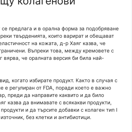
ещу колагенови
т се предлага и в орална форма за подобряване
ъпреки твърденията, които варират и обещават
ластичност на кожата, д-р Хаяг казва, че
ограничени. Въпреки това, между кремовете с
г вярва, че оралната версия би била най-
ид, когато избирате продукт. Както в случая с
е е регулиран от FDA, поради което е важно
ар, преди да направите каквито и да било
яг казва да внимавате с всякакви продукти,
родукти и да търсите добавки с колаген тип I
 източник, без клетки и антибиотици.