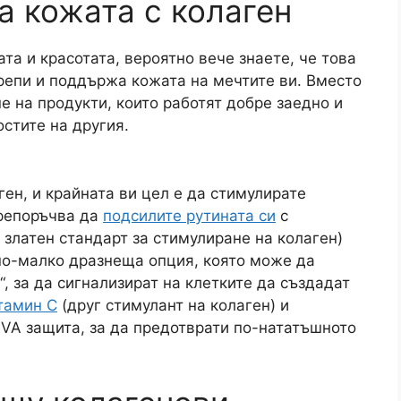
а кожата с колаген
ата и красотата, вероятно вече знаете, че това
крепи и поддържа кожата на мечтите ви. Вместо
е на продукти, които работят добре заедно и
стите на другия.
ген, и крайната ви цел е да стимулирате
препоръчва да
подсилите рутината си
с
 златен стандарт за стимулиране на колаген)
по-малко дразнеща опция, която може да
“, за да сигнализират на клетките да създадат
тамин С
(друг стимулант на колаген) и
VA защита, за да предотврати по-нататъшното