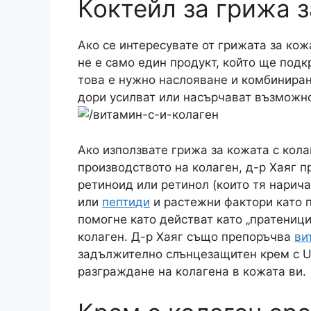
Коктейл за грижа з
Ако се интересувате от грижата за кож
не е само един продукт, който ще под
това е нужно наслояване и комбиниран
дори усилват или насърчават възможно
Ако използвате грижа за кожата с кола
производството на колаген, д-р Хаяг 
ретиноид или ретинол (които тя нарича
или
пептиди
и растежни фактори като 
помогне като действат като „пратеници
колаген. Д-р Хаяг също препоръчва
ви
задължително слънцезащитен крем с U
разграждане на колагена в кожата ви.