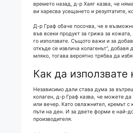
времето назад, д-р Хаяг казва, че ням
ви харесва усещането и резултатите, к
Д-р Граф обаче посочва, че е възможн
във всеки продукт за грижа за кожата,
го използвате. Същото важи и за добав
откъде се извлича колагенът“, добавя 
мляко, тогава вероятно трябва да избяг
Как да използвате 
Независимо дали става дума за вътреш
колаген, д-р Граф казва, че можете да
или вечер. Като овлажнител, кремът с
пъти на ден. И за двете форми е най-д
производителя.