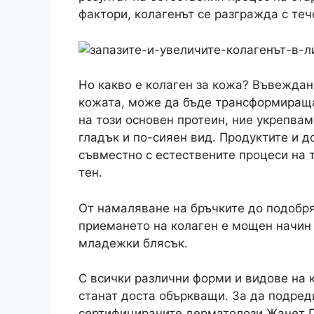
фактори, колагенът се разгражда с теч
Но какво е колаген за кожа? Въвеждан
кожата, може да бъде трансформираща
на този основен протеин, ние укрепвам
гладък и по-сияен вид. Продуктите и 
съвместно с естествените процеси на 
тен.
От намаляване на бръчките до подобря
приемането на колаген е мощен начин
младежки блясък.
С всички различни форми и видове на 
станат доста объркващи. За да подред
сертифицираните дерматолози Жанет Гр