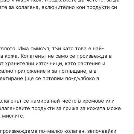
ете за колагена, включително кои продукти си
тялото. Има смисъл, тъй като това е най-
а кожа. Колагенът не само се произвежда в
от хранителни източници, като растения и
кално приложение и за поглъщане, а в
ектиране (ще се потопим по-дълбоко в
колагенът се намира най-често в кремове или
колагеновите продукти за грижа за кожата може
и мислите.
о произвеждаме по-малко колаген, започвайки