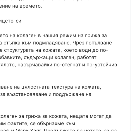
ение на времето.
ето на колаген в нашия режим на грижа за
 стъпка към подмладяване. Чрез попълване
е структурата на кожата, което води до по-
добавките, съдържащи колаген, работят
тялото, насърчавайки по-стегнат и по-устойчив
ване на цялостната текстура на кожата,
 за възстановяване и поддържане на
колаген за грижа за кожата, нещата могат да
им фактите, се обърнахме към
аф и Мари Хаяг. Продължете да четете, за да