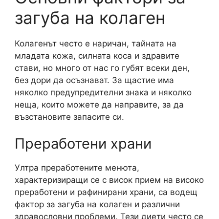
загуба на колаген
Колагенът често е наричан, тайната на
младата кожа, силната коса и здравите
стави, но много от нас го губят всеки ден,
без дори да осъзнават. За щастие има
няколко предупредителни знака и няколко
неща, които можете да направите, за да
възстановите запасите си.
Преработени храни
Ултра преработените менюта,
характеризиращи се с висок прием на високо
преработени и рафинирани храни, са водещ
фактор за загуба на колаген и различни
здравословни проблеми. Тези диети често се