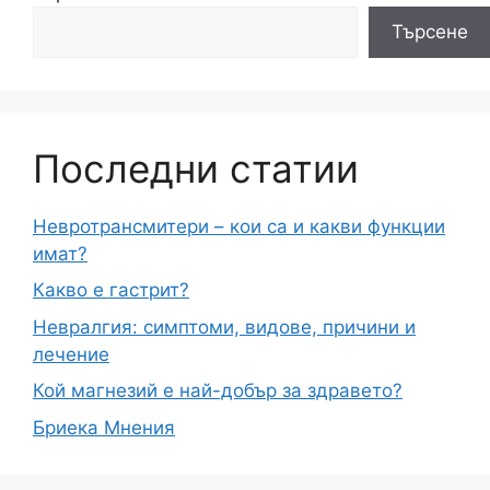
Търсене
Последни статии
Невротрансмитери – кои са и какви функции
имат?
Какво е гастрит?
Невралгия: симптоми, видове, причини и
лечение
Кой магнезий е най-добър за здравето?
Бриека Мнения