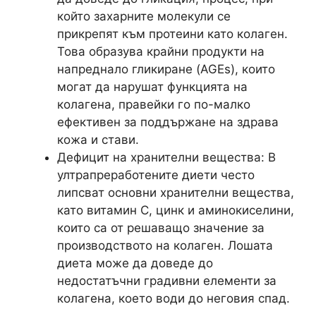
който захарните молекули се
прикрепят към протеини като колаген.
Това образува крайни продукти на
напреднало гликиране (AGEs), които
могат да нарушат функцията на
колагена, правейки го по-малко
ефективен за поддържане на здрава
кожа и стави.
Дефицит на хранителни вещества: В
ултрапреработените диети често
липсват основни хранителни вещества,
като витамин С, цинк и аминокиселини,
които са от решаващо значение за
производството на колаген. Лошата
диета може да доведе до
недостатъчни градивни елементи за
колагена, което води до неговия спад.