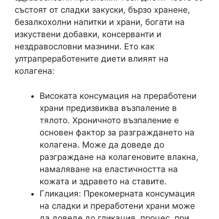
състоят от сладки закуски, бързо хранене,
безалкохолни напитки и храни, богати на
изкуствени добавки, консерванти и
нездравословни мазнини. Ето как
ултрапреработените диети влияят на
колагена:
Високата консумация на преработени
храни предизвиква възпаление в
тялото. Хроничното възпаление е
основен фактор за разграждането на
колагена. Може да доведе до
разграждане на колагеновите влакна,
намаляване на еластичността на
кожата и здравето на ставите.
Гликация: Прекомерната консумация
на сладки и преработени храни може
да доведе до гликация, процес, при