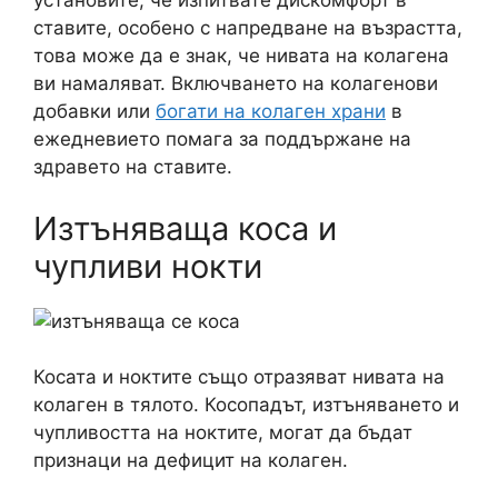
установите, че изпитвате дискомфорт в
ставите, особено с напредване на възрастта,
това може да е знак, че нивата на колагена
ви намаляват. Включването на колагенови
добавки или
богати на колаген храни
в
ежедневието помага за поддържане на
здравето на ставите.
Изтъняваща коса и
чупливи нокти
Косата и ноктите също отразяват нивата на
колаген в тялото. Косопадът, изтъняването и
чупливостта на ноктите, могат да бъдат
признаци на дефицит на колаген.