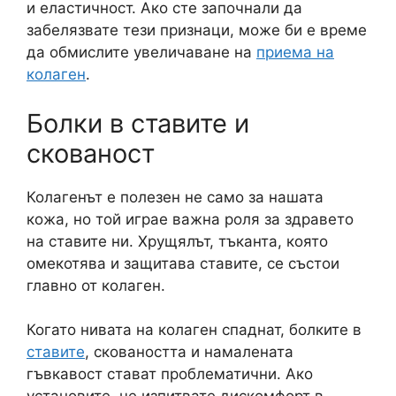
и еластичност. Ако сте започнали да
забелязвате тези признаци, може би е време
да обмислите увеличаване на
приема на
колаген
.
Болки в ставите и
скованост
Колагенът е полезен не само за нашата
кожа, но той играе важна роля за здравето
на ставите ни. Хрущялът, тъканта, която
омекотява и защитава ставите, се състои
главно от колаген.
Когато нивата на колаген спаднат, болките в
ставите
, сковаността и намалената
гъвкавост стават проблематични. Ако