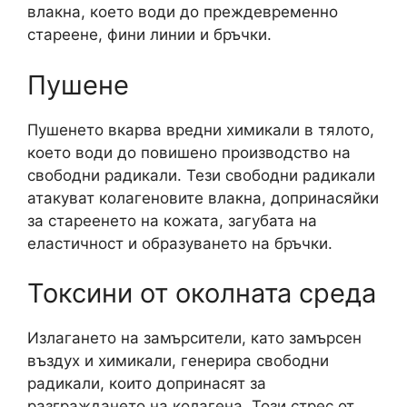
влакна, което води до преждевременно
стареене, фини линии и бръчки.
Пушене
Пушенето вкарва вредни химикали в тялото,
което води до повишено производство на
свободни радикали. Тези свободни радикали
атакуват колагеновите влакна, допринасяйки
за стареенето на кожата, загубата на
еластичност и образуването на бръчки.
Токсини от околната среда
Излагането на замърсители, като замърсен
въздух и химикали, генерира свободни
радикали, които допринасят за
разграждането на колагена. Този стрес от