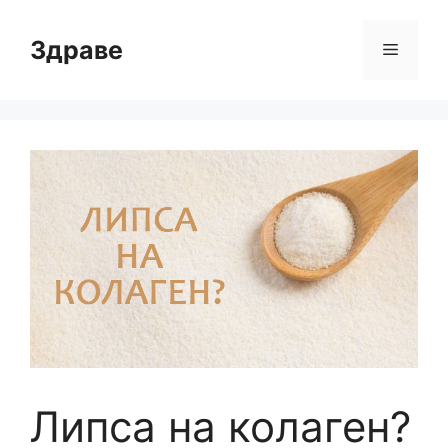
Към
съдържанието
Здраве
Меню
Липса на колаген?