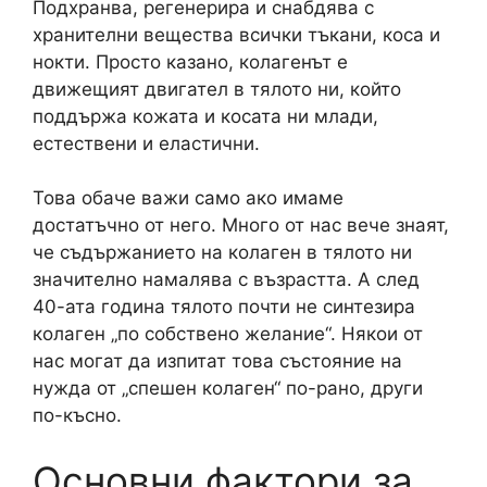
Подхранва, регенерира и снабдява с
хранителни вещества всички тъкани, коса и
нокти. Просто казано, колагенът е
движещият двигател в тялото ни, който
поддържа кожата и косата ни млади,
естествени и еластични.
Това обаче важи само ако имаме
достатъчно от него. Много от нас вече знаят,
че съдържанието на колаген в тялото ни
значително намалява с възрастта. А след
40-ата година тялото почти не синтезира
колаген „по собствено желание“. Някои от
нас могат да изпитат това състояние на
нужда от „спешен колаген“ по-рано, други
по-късно.
Основни фактори за